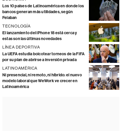
Los 10 países de Latinoamérica en donde los
bancos generan más utilidades, según
Felaban
TECNOLOGÍA
El lanzamiento del iPhone 18 está cerca y
estas son las últimas novedades
LÍNEA DEPORTIVA
La UEFA estudia boicotear torneos de la FIFA
por su plan de abrirse a inversión privada
LATINOAMÉRICA
Ni presencial, ni remoto, ni híbrido: el nuevo
modelo laboral que WeWork ve crecer en
Latinoamérica