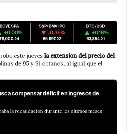
IBOVESPA
S&P/BMV IPC
BTC/USD
+0.00%
-0.36%
+0.18%
178,000.24
66,697.22
63,854.21
robó este jueves
la extensión del precio del
linas de 95 y 91 octanos, al igual que el
busca compensar déficit en ingresos de
maba la recaudación durante los últimos meses