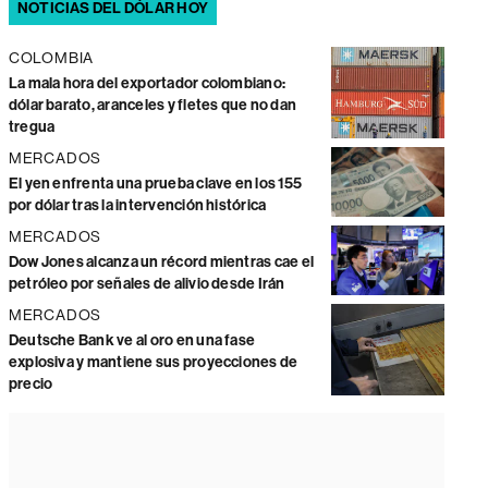
NOTICIAS DEL DÓLAR HOY
COLOMBIA
La mala hora del exportador colombiano:
dólar barato, aranceles y fletes que no dan
tregua
MERCADOS
El yen enfrenta una prueba clave en los 155
por dólar tras la intervención histórica
MERCADOS
Dow Jones alcanza un récord mientras cae el
petróleo por señales de alivio desde Irán
MERCADOS
Deutsche Bank ve al oro en una fase
explosiva y mantiene sus proyecciones de
precio