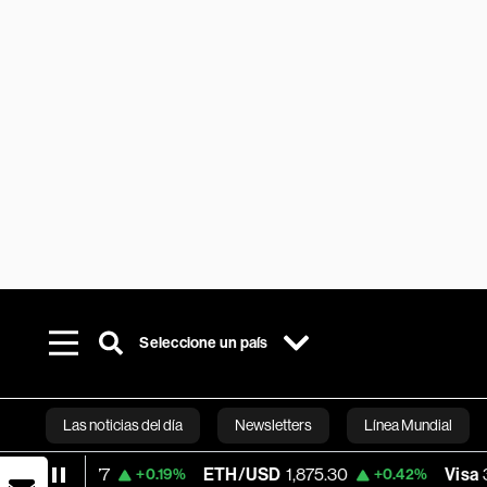
Seleccione un país
Las noticias del día
Newsletters
Línea Mundial
7
ETH/USD
1,875.30
Visa
365.67
+0.19%
+0.42%
-0.1
Bloomberg 