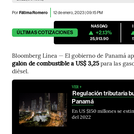
Por
Fátima Romero
12 de enero, 2023 | 09:15 PM
NASDAQ
+2.13%
ÚLTIMAS
COTIZACIONES
25,913.90
Bloomberg Línea — El gobierno de Panamá ap
galón de combustible a US$ 3,25
para las gaso
diésel.
VER +
Regulación tributaria 
Panamá
En US $150 millones se esti
del 2022