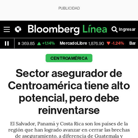
PUBLICIDAD
Ingresar
+1.14%
MercadoLibre
-1.24%
Banco de Bogota
9.85
1,876.90
CENTROAMÉRICA
Sector asegurador de
Centroamérica tiene alto
potencial, pero debe
reinventarse
El Salvador, Panamá y Costa Rica son los países de la
región que han logrado avanzar en cerrar las brechas
de aseguramiento, a diferencia de Guatemala y