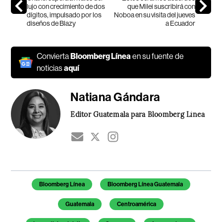
lujo con crecimiento de dos
que Milei suscribirá con
dígitos, impulsado por los
Noboa en su visita del jueves
diseños de Blazy
a Ecuador
Convierta
Bloomberg Línea
en su fuente de
noticias
aquí
Natiana Gándara
Editor Guatemala para Bloomberg Línea
Temas de este artículo
Bloomberg Línea
Bloomberg Línea Guatemala
Guatemala
Centroamérica