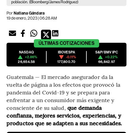
población.
(Bloomberg/James Rodriguez)
Por
Natiana Gándara
19 de enero, 2023 | 06:28 AM
ÚLTIMAS
COTIZACIONES
NASDAQ
IBOVESPA
S&P/BMV IPC
+2.86%
-0.11%
+0.22%
26,654.58
177,800.70
66,842.97
Guatemala — El mercado asegurador da la
vuelta de página a los efectos que provocó la
pandemia del Covid-19 y se prepara para
enfrentar a un consumidor más exigente y
consciente de su salud,
que demanda
confianza, mejores servicios, experiencias, y
productos que se adapten a sus necesidades.