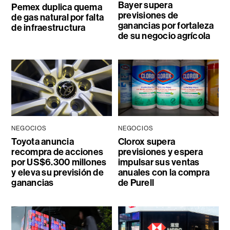
Bayer supera
Pemex duplica quema
previsiones de
de gas natural por falta
ganancias por fortaleza
de infraestructura
de su negocio agrícola
NEGOCIOS
NEGOCIOS
Toyota anuncia
Clorox supera
recompra de acciones
previsiones y espera
por US$6.300 millones
impulsar sus ventas
y eleva su previsión de
anuales con la compra
ganancias
de Purell