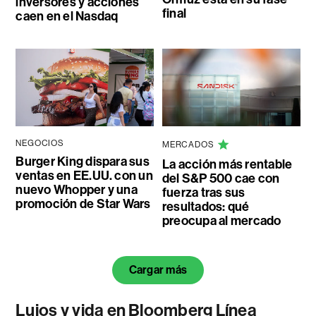
inversores y acciones
final
caen en el Nasdaq
NEGOCIOS
MERCADOS
Burger King dispara sus
La acción más rentable
ventas en EE.UU. con un
del S&P 500 cae con
nuevo Whopper y una
fuerza tras sus
promoción de Star Wars
resultados: qué
preocupa al mercado
Cargar más
Lujos y vida en Bloomberg Línea