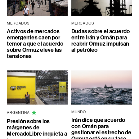
MERCADOS
MERCADOS
Activos de mercados
Dudas sobre el acuerdo
emergentes caen por
entre Irán y Omán para
temor a que el acuerdo
reabrir Ormuz impulsan
sobre Ormuz eleve las
al petróleo
tensiones
MUNDO
ARGENTINA
Irán dice que acuerdo
Presión sobre los
con Omán para
márgenes de
gestionar el estrecho de
MercadoLibre inquieta a
Ormuz está en su fase