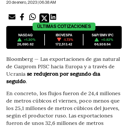
20 de enero, 2023 | 06:38 AM
ÚLTIMAS
COTIZACIONES
NASDAQ
IBOVESPA
S&P/BMV IPC
+1.30%
-1.73%
+0.82%
26,690.62
172,513.42
66,938.64
Bloomberg — Las exportaciones de gas natural
de Gazprom PJSC hacia Europa y a través de
Ucrania
se redujeron por segundo día
seguido
.
En concreto, los flujos fueron de 24,4 millones
de metros cúbicos el viernes, poco menos que
los 25,1 millones de metros cúbicos del jueves,
según el productor ruso. Las exportaciones
fueron de unos 32,6 millones de metros