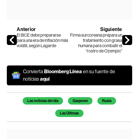
Anterior
Siguiente
El BCE debe prepararse
Firma surcoreana prepara un
para una era de inflación más
tratamiento con grasa
volátil, según Lagarde
humana para combatir el
“rostro de Ozempic”
Convierta
Bloomberg Línea
en su fuente de
noticias
aquí
Temas de este artículo
Las noticias del día
Gazprom
Rusia
Las Últimas