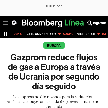
PUBLICIDAD
Ingresar
.14%
ETH/USD
-0.03%
Visa
-2.15%
Merca
1,919.238
362.50
EUROPA
Gazprom reduce flujos
de gas a Europa a través
de Ucrania por segundo
día seguido
La empresa no dio razones para la reducción.
Analistas atribuyeron la caída del jueves a una menor
demanda