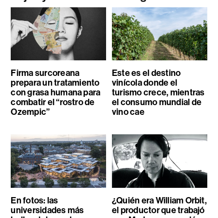
Firma surcoreana
Este es el destino
prepara un tratamiento
vinícola donde el
con grasa humana para
turismo crece, mientras
combatir el “rostro de
el consumo mundial de
Ozempic”
vino cae
En fotos: las
¿Quién era William Orbit,
universidades más
el productor que trabajó