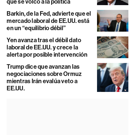
que se volcó a la política
Barkin, de la Fed, advierte que el
mercado laboral de EE.UU. está
en un “equilibrio débil”
Yen avanza tras el débil dato
laboral de EE.UU. y crece la
alerta por posible intervención
Trump dice que avanzan las
negociaciones sobre Ormuz
mientras Irán evalúa veto a
EE.UU.