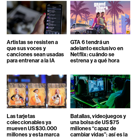
Artistas se resisten a
GTA 6 tendrá un
que sus voces y
adelanto exclusivo en
canciones sean usadas
Netflix: cuándo se
para entrenar a la IA
estrena y a qué hora
Las tarjetas
Batallas, videojuegos y
coleccionables ya
una bolsa de US$75
mueven US$30.000
millones “capaz de
millones y esta marca
cambiar vidas”: así es la