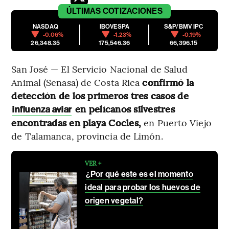
ÚLTIMAS
COTIZACIONES
NASDAQ
IBOVESPA
S&P/BMV IPC
-0.06%
-1.23%
-0.19%
26,348.35
175,546.36
66,396.15
San José — El Servicio Nacional de Salud
Animal (Senasa) de Costa Rica
confirmó la
detección de los primeros tres casos de
en pelícanos silvestres
influenza aviar
encontradas en playa Cocles,
en Puerto Viejo
de Talamanca, provincia de Limón.
VER +
¿Por qué este es el momento
ideal para probar los huevos de
origen vegetal?