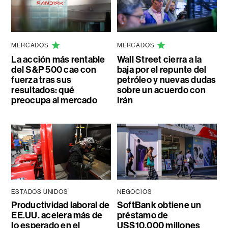
MERCADOS
MERCADOS
La acción más rentable
Wall Street cierra a la
del S&P 500 cae con
baja por el repunte del
fuerza tras sus
petróleo y nuevas dudas
resultados: qué
sobre un acuerdo con
preocupa al mercado
Irán
ESTADOS UNIDOS
NEGOCIOS
Productividad laboral de
SoftBank obtiene un
EE.UU. acelera más de
préstamo de
lo esperado en el
US$10.000 millones