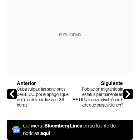
PUBLICIDAD
Anterior
Siguiente
Cuba culpa a las sanciones
Población migrante sin
de EE.UU. por el apagón que
estatus permanente en
dejó a la isla sin luz casi 36
EE.UU. alcanza nivel récord:
horas
¿de qué países vienen?
Convierta
Bloomberg Línea
en su fuente de
noticias
aquí