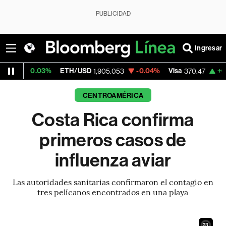
PUBLICIDAD
Ingresar
3%
ETH/USD
-0.04%
Visa
+0.52%
Merca
1,905.053
370.47
CENTROAMÉRICA
Costa Rica confirma
primeros casos de
influenza aviar
Las autoridades sanitarias confirmaron el contagio en
tres pelícanos encontrados en una playa
21