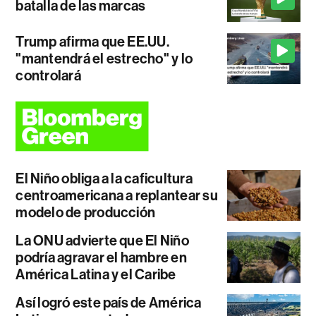
batalla de las marcas
Trump afirma que EE.UU.
"mantendrá el estrecho" y lo
controlará
El Niño obliga a la caficultura
centroamericana a replantear su
modelo de producción
La ONU advierte que El Niño
podría agravar el hambre en
América Latina y el Caribe
Así logró este país de América