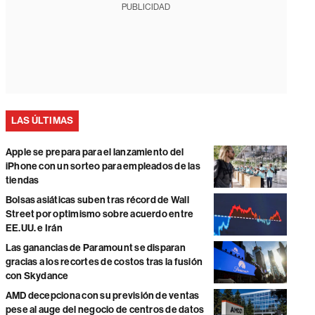
PUBLICIDAD
LAS ÚLTIMAS
Apple se prepara para el lanzamiento del
iPhone con un sorteo para empleados de las
tiendas
Bolsas asiáticas suben tras récord de Wall
Street por optimismo sobre acuerdo entre
EE.UU. e Irán
Las ganancias de Paramount se disparan
gracias a los recortes de costos tras la fusión
con Skydance
AMD decepciona con su previsión de ventas
pese al auge del negocio de centros de datos