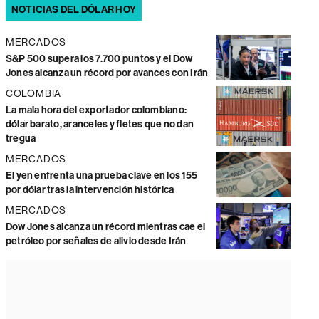
NOTICIAS DEL DÓLAR HOY
MERCADOS
S&P 500 supera los 7.700 puntos y el Dow
Jones alcanza un récord por avances con Irán
COLOMBIA
La mala hora del exportador colombiano:
dólar barato, aranceles y fletes que no dan
tregua
MERCADOS
El yen enfrenta una prueba clave en los 155
por dólar tras la intervención histórica
MERCADOS
Dow Jones alcanza un récord mientras cae el
petróleo por señales de alivio desde Irán