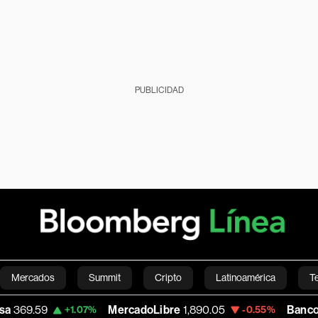
PUBLICIDAD
Mercados
Summit
Cripto
Latinoamérica
T
MercadoLibre
1,890.05
Banco de Bogota
38
.07%
-0.55%
Green
Economía
Estilo de vida
Mundo
Videos