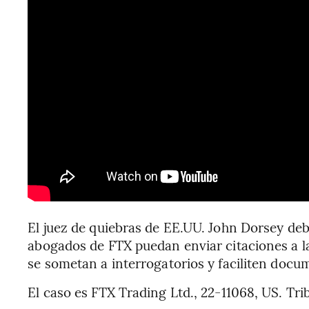
El juez de quiebras de EE.UU. John Dorsey debe
abogados de FTX puedan enviar citaciones a l
se sometan a interrogatorios y faciliten docu
El caso es FTX Trading Ltd., 22-11068, US. Tri