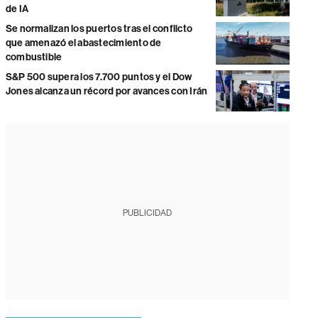
de IA
Se normalizan los puertos tras el conflicto
que amenazó el abastecimiento de
combustible
S&P 500 supera los 7.700 puntos y el Dow
Jones alcanza un récord por avances con Irán
PUBLICIDAD