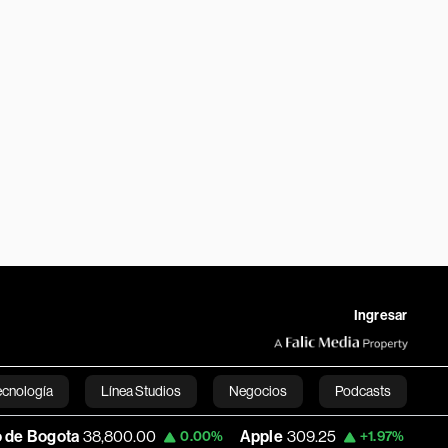
Ingresar
ecnología
Línea Studios
Negocios
Podcasts
,800.00
Apple
309.25
USD COP
3,195.99
0.00%
+1.97%
English