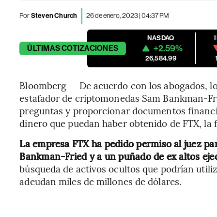
Por
Steven Church
26 de enero, 2023 | 04:37 PM
NASDAQ
+2.59%
ÚLTIMAS
COTIZACIONES
26,584.99
Bloomberg — De acuerdo con los abogados, lo
estafador de criptomonedas Sam Bankman-Fri
preguntas y proporcionar documentos financie
dinero que puedan haber obtenido de FTX, la 
La empresa FTX ha pedido permiso al juez para
Bankman-Fried y a un puñado de ex altos ejec
búsqueda de activos ocultos que podrían utili
adeudan miles de millones de dólares.