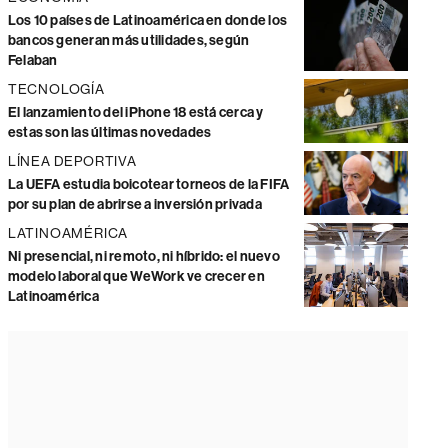
Los 10 países de Latinoamérica en donde los
bancos generan más utilidades, según
Felaban
TECNOLOGÍA
El lanzamiento del iPhone 18 está cerca y
estas son las últimas novedades
LÍNEA DEPORTIVA
La UEFA estudia boicotear torneos de la FIFA
por su plan de abrirse a inversión privada
LATINOAMÉRICA
Ni presencial, ni remoto, ni híbrido: el nuevo
modelo laboral que WeWork ve crecer en
Latinoamérica