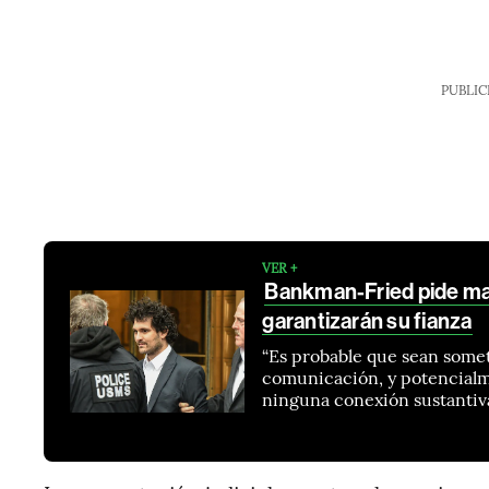
PUBLIC
VER +
Bankman-Fried pide ma
garantizarán su fianza
“Es probable que sean somet
comunicación, y potencialme
ninguna conexión sustantiva