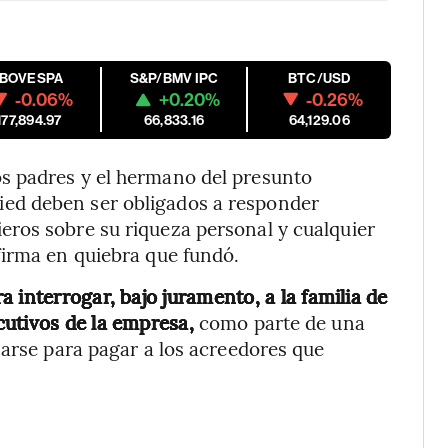
IBOVESPA
S&P/BMV IPC
BTC/USD
-0.06%
+0.20%
-0.26%
177,894.97
66,833.16
64,129.06
s padres y el hermano del presunto
ed deben ser obligados a responder
ros sobre su riqueza personal y cualquier
firma en quiebra que fundó.
 interrogar, bajo juramento, a la familia de
utivos de la empresa,
como parte de una
zarse para pagar a los acreedores que