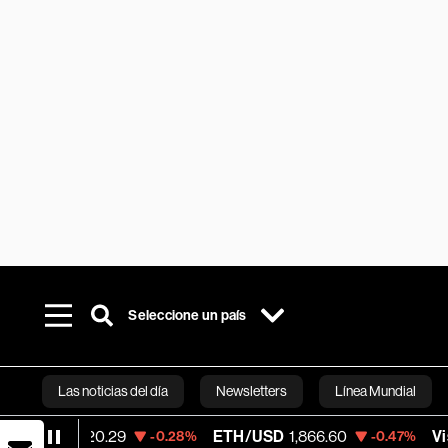
Seleccione un país
Las noticias del día
Newsletters
Línea Mundial
.29
ETH/USD
1,866.60
Visa
369.59
-0.28%
-0.47%
+1
Bloomberg 