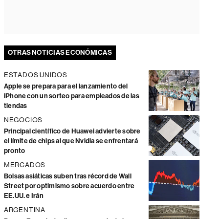
OTRAS NOTICIAS ECONÓMICAS
ESTADOS UNIDOS
Apple se prepara para el lanzamiento del
iPhone con un sorteo para empleados de las
tiendas
NEGOCIOS
Principal científico de Huawei advierte sobre
el límite de chips al que Nvidia se enfrentará
pronto
MERCADOS
Bolsas asiáticas suben tras récord de Wall
Street por optimismo sobre acuerdo entre
EE.UU. e Irán
ARGENTINA