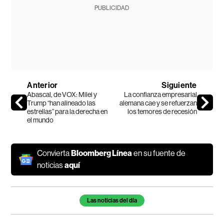
PUBLICIDAD
Anterior
Siguiente
Abascal, de VOX: Milei y
La confianza empresarial
Trump “han alineado las
alemana cae y se refuerzan
estrellas” para la derecha en
los temores de recesión
el mundo
Convierta
Bloomberg Línea
en su fuente de
noticias
aquí
Temas de este artículo
Las noticias del día