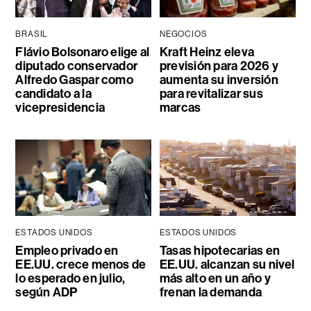
BRASIL
NEGOCIOS
Flávio Bolsonaro elige al
Kraft Heinz eleva
diputado conservador
previsión para 2026 y
Alfredo Gaspar como
aumenta su inversión
candidato a la
para revitalizar sus
vicepresidencia
marcas
ESTADOS UNIDOS
ESTADOS UNIDOS
Empleo privado en
Tasas hipotecarias en
EE.UU. crece menos de
EE.UU. alcanzan su nivel
lo esperado en julio,
más alto en un año y
según ADP
frenan la demanda