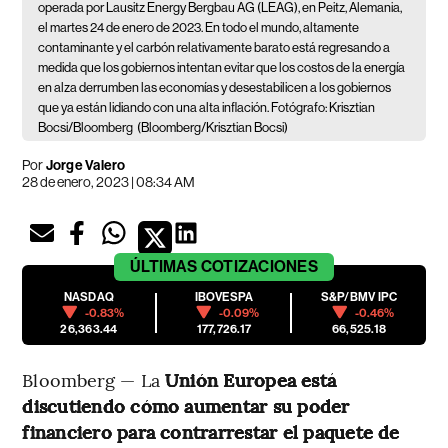
operada por Lausitz Energy Bergbau AG (LEAG), en Peitz, Alemania,
el martes 24 de enero de 2023. En todo el mundo, altamente
contaminante y el carbón relativamente barato está regresando a
medida que los gobiernos intentan evitar que los costos de la energía
en alza derrumben las economías y desestabilicen a los gobiernos
que ya están lidiando con una alta inflación. Fotógrafo: Krisztian
Bocsi/Bloomberg
(Bloomberg/Krisztian Bocsi)
Por
Jorge Valero
28 de enero, 2023 | 08:34 AM
ÚLTIMAS
COTIZACIONES
NASDAQ
IBOVESPA
S&P/BMV IPC
-0.83%
-0.09%
-0.46%
26,363.44
177,726.17
66,525.18
Bloomberg — La
Unión Europea está
discutiendo cómo aumentar su poder
financiero para contrarrestar el paquete de