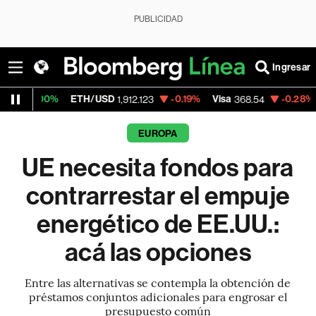
PUBLICIDAD
Ingresar
ETH/USD
-0.19%
Visa
-0.28%
MercadoLi
1,912.123
368.54
EUROPA
UE necesita fondos para
contrarrestar el empuje
energético de EE.UU.:
acá las opciones
Entre las alternativas se contempla la obtención de
préstamos conjuntos adicionales para engrosar el
presupuesto común