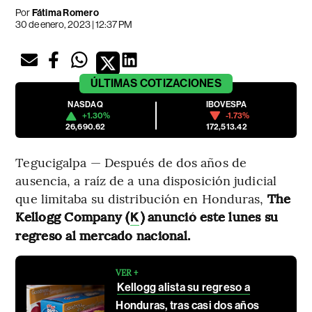
Por
Fátima Romero
30 de enero, 2023 | 12:37 PM
ÚLTIMAS
COTIZACIONES
NASDAQ
IBOVESPA
+1.30%
-1.73%
26,690.62
172,513.42
Tegucigalpa — Después de dos años de
ausencia, a raíz de a una disposición judicial
que limitaba su distribución en Honduras,
The
Kellogg Company (
) anunció este lunes su
K
regreso al mercado nacional.
VER +
Kellogg alista su regreso a
Honduras, tras casi dos años