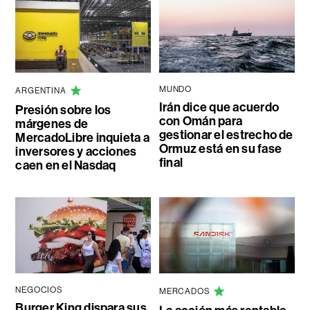
MUNDO
ARGENTINA
Irán dice que acuerdo
Presión sobre los
con Omán para
márgenes de
gestionar el estrecho de
MercadoLibre inquieta a
Ormuz está en su fase
inversores y acciones
final
caen en el Nasdaq
NEGOCIOS
MERCADOS
Burger King dispara sus