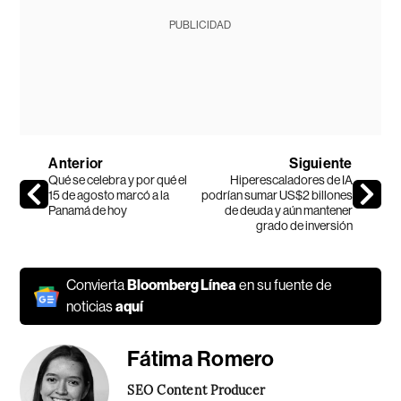
PUBLICIDAD
Anterior
Siguiente
Qué se celebra y por qué el
Hiperescaladores de IA
15 de agosto marcó a la
podrían sumar US$2 billones
Panamá de hoy
de deuda y aún mantener
grado de inversión
Convierta
Bloomberg Línea
en su fuente de
noticias
aquí
Fátima Romero
SEO Content Producer