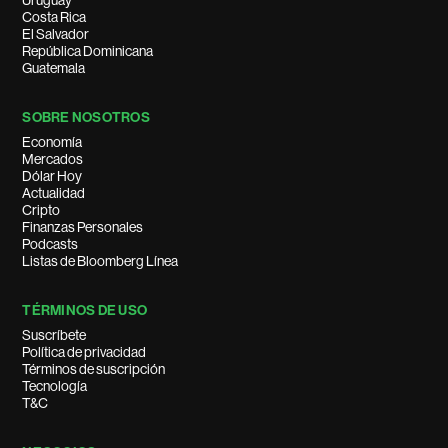
Uruguay
Costa Rica
El Salvador
República Dominicana
Guatemala
SOBRE NOSOTROS
Economía
Mercados
Dólar Hoy
Actualidad
Cripto
Finanzas Personales
Podcasts
Listas de Bloomberg Línea
TÉRMINOS DE USO
Suscríbete
Política de privacidad
Términos de suscripción
Tecnología
T&C