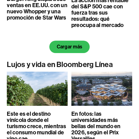
La acción más rentable
ventas en EE.UU. con un
del S&P 500 cae con
nuevo Whopper y una
fuerza tras sus
promoción de Star Wars
resultados: qué
preocupa al mercado
Cargar más
Lujos y vida en Bloomberg Línea
Este es el destino
En fotos: las
vinícola donde el
universidades más
turismo crece, mientras
bellas del mundo en
el consumo mundial de
2026, según el Prix
vino cae
Versailles