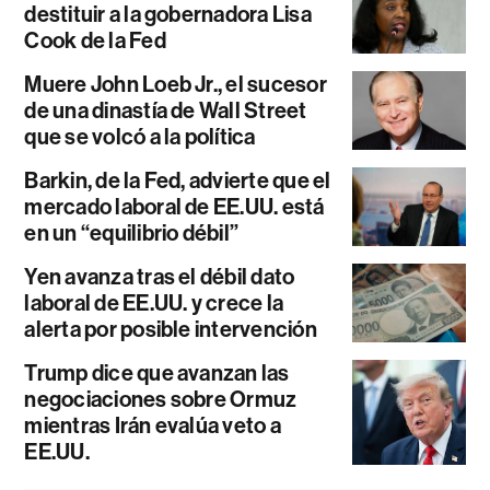
destituir a la gobernadora Lisa
Cook de la Fed
Muere John Loeb Jr., el sucesor
de una dinastía de Wall Street
que se volcó a la política
Barkin, de la Fed, advierte que el
mercado laboral de EE.UU. está
en un “equilibrio débil”
Yen avanza tras el débil dato
laboral de EE.UU. y crece la
alerta por posible intervención
Trump dice que avanzan las
negociaciones sobre Ormuz
mientras Irán evalúa veto a
EE.UU.