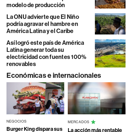
modelo de producción
La ONU advierte que El Niño
podría agravar el hambre en
América Latina y el Caribe
Así logró este país de América
Latina generar toda su
electricidad con fuentes 100%
renovables
Económicas e internacionales
NEGOCIOS
MERCADOS
Burger King dispara sus
La acción más rentable