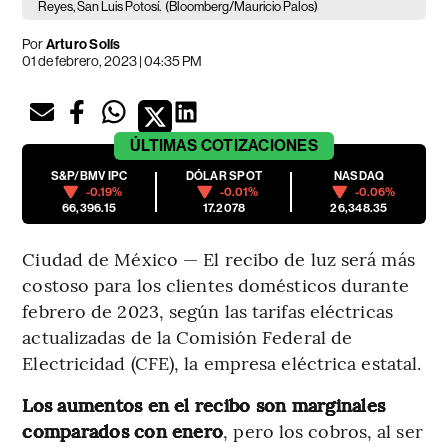
Reyes, San Luis Potosí.
(Bloomberg/Mauricio Palos)
Por
Arturo Solís
01 de febrero, 2023 | 04:35 PM
ÚLTIMAS
COTIZACIONES
S&P/BMV IPC
DÓLAR SPOT
NASDAQ
-0.19%
-0.01%
-0.06%
66,396.15
17.2078
26,348.35
Ciudad de México — El recibo de luz será más
costoso para los clientes domésticos durante
febrero de 2023, según las tarifas eléctricas
actualizadas de la Comisión Federal de
Electricidad (CFE), la empresa eléctrica estatal.
Los aumentos en el recibo son marginales
comparados con enero
, pero los cobros, al ser