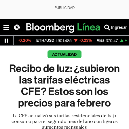
PUBLICIDAD
Ingresar
ETH/USD
-0.23%
Visa
+0.52%
MercadoLib
1,901.485
370.47
ACTUALIDAD
Recibo de luz: ¿subieron
las tarifas eléctricas
CFE? Estos son los
precios para febrero
La CFE actualizó sus tarifas residenciales de bajo
consumo para el segundo mes del año con ligeros
aumentos mensuales