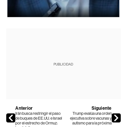
PUBLICIDAD
Anterior
Siguiente
Irán busca restringir el paso
Trump evalúa una orden
de buques de EE.UU. e Israel
ejecutiva sobre vacunas y
por el estrecho de Ormuz:
autismo para la próxima