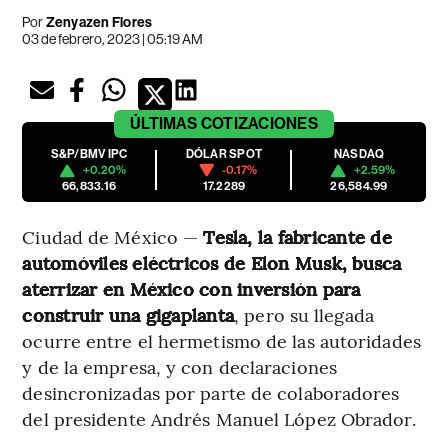
Por
Zenyazen Flores
03 de febrero, 2023 | 05:19 AM
ÚLTIMAS
COTIZACIONES
S&P/BMV IPC
DÓLAR SPOT
NASDAQ
+0.20%
-0.17%
+2.59%
66,833.16
17.2289
26,584.99
Ciudad de México —
Tesla, la fabricante de
automóviles eléctricos de Elon Musk, busca
aterrizar en México con inversión para
construir una gigaplanta
, pero su llegada
ocurre entre el hermetismo de las autoridades
y de la empresa, y con declaraciones
desincronizadas por parte de colaboradores
del presidente Andrés Manuel López Obrador.