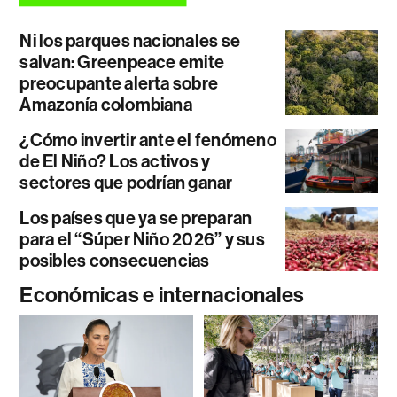
Ni los parques nacionales se
salvan: Greenpeace emite
preocupante alerta sobre
Amazonía colombiana
¿Cómo invertir ante el fenómeno
de El Niño? Los activos y
sectores que podrían ganar
Los países que ya se preparan
para el “Súper Niño 2026” y sus
posibles consecuencias
Económicas e internacionales