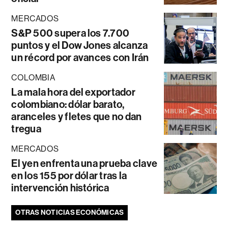
MERCADOS
S&P 500 supera los 7.700
puntos y el Dow Jones alcanza
un récord por avances con Irán
COLOMBIA
La mala hora del exportador
colombiano: dólar barato,
aranceles y fletes que no dan
tregua
MERCADOS
El yen enfrenta una prueba clave
en los 155 por dólar tras la
intervención histórica
OTRAS NOTICIAS ECONÓMICAS