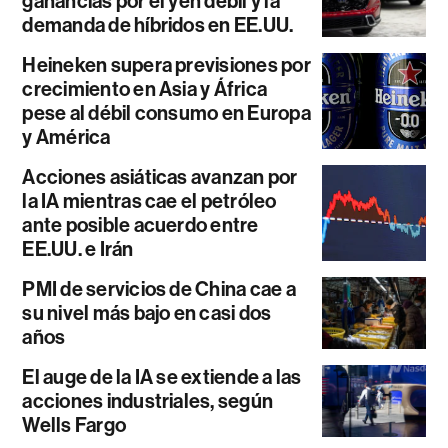
ganancias por el yen débil y la
demanda de híbridos en EE.UU.
Heineken supera previsiones por
crecimiento en Asia y África
pese al débil consumo en Europa
y América
Acciones asiáticas avanzan por
la IA mientras cae el petróleo
ante posible acuerdo entre
EE.UU. e Irán
PMI de servicios de China cae a
su nivel más bajo en casi dos
años
El auge de la IA se extiende a las
acciones industriales, según
Wells Fargo