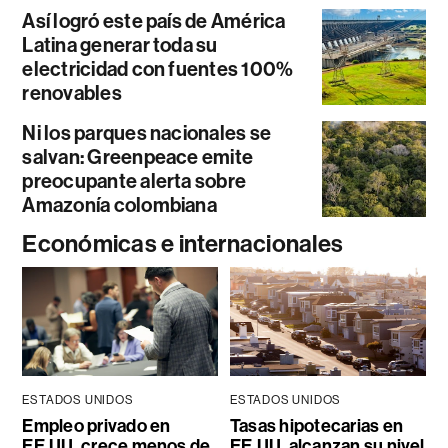
Así logró este país de América
Latina generar toda su
electricidad con fuentes 100%
renovables
Ni los parques nacionales se
salvan: Greenpeace emite
preocupante alerta sobre
Amazonía colombiana
Económicas e internacionales
ESTADOS UNIDOS
ESTADOS UNIDOS
Empleo privado en
Tasas hipotecarias en
EE.UU. crece menos de
EE.UU. alcanzan su nivel