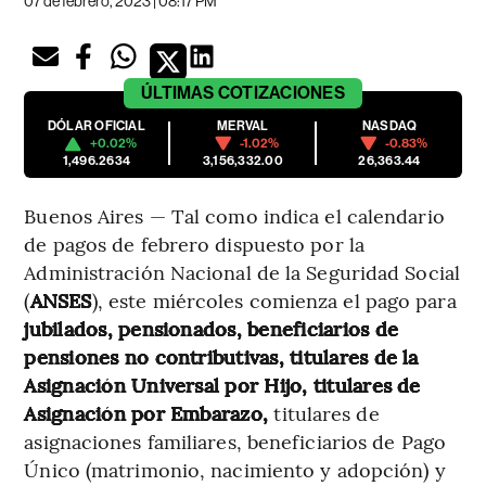
07 de febrero, 2023 | 08:17 PM
ÚLTIMAS
COTIZACIONES
DÓLAR OFICIAL
MERVAL
NASDAQ
+0.02%
-1.02%
-0.83%
1,496.2634
3,156,332.00
26,363.44
Buenos Aires — Tal como indica el calendario
de pagos de febrero dispuesto por la
Administración Nacional de la Seguridad Social
(
ANSES
), este miércoles comienza el pago para
jubilados, pensionados, beneficiarios de
pensiones no contributivas, titulares de la
Asignación Universal por Hijo, titulares de
Asignación por Embarazo,
titulares de
asignaciones familiares, beneficiarios de Pago
Único (matrimonio, nacimiento y adopción) y