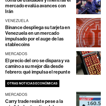
toma de utilidades y mientras el
mercado evalúa avances con
Irán
VENEZUELA
Binance despliega su tarjeta en
Venezuela en un mercado
impulsado por el auge de las
stablecoins
MERCADOS
El precio del oro se dispara y va
camino a su mejor día desde
febrero: qué impulsa el repunte
OTRAS NOTICIAS ECONÓMICAS
MERCADOS
Carry trade resiste pese a la