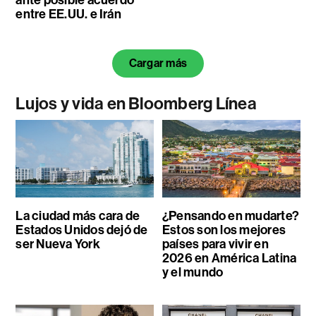
entre EE.UU. e Irán
Cargar más
Lujos y vida en Bloomberg Línea
La ciudad más cara de
¿Pensando en mudarte?
Estados Unidos dejó de
Estos son los mejores
ser Nueva York
países para vivir en
2026 en América Latina
y el mundo