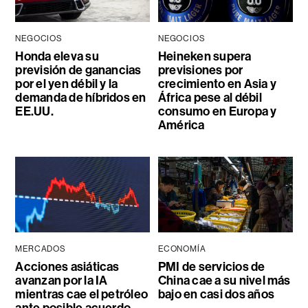
NEGOCIOS
NEGOCIOS
Honda eleva su
Heineken supera
previsión de ganancias
previsiones por
por el yen débil y la
crecimiento en Asia y
demanda de híbridos en
África pese al débil
EE.UU.
consumo en Europa y
América
MERCADOS
ECONOMÍA
Acciones asiáticas
PMI de servicios de
avanzan por la IA
China cae a su nivel más
mientras cae el petróleo
bajo en casi dos años
ante posible acuerdo