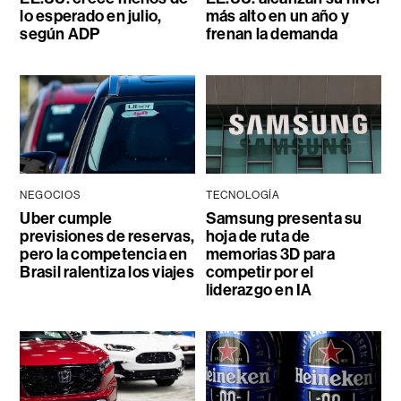
lo esperado en julio,
más alto en un año y
según ADP
frenan la demanda
NEGOCIOS
TECNOLOGÍA
Uber cumple
Samsung presenta su
previsiones de reservas,
hoja de ruta de
pero la competencia en
memorias 3D para
Brasil ralentiza los viajes
competir por el
liderazgo en IA