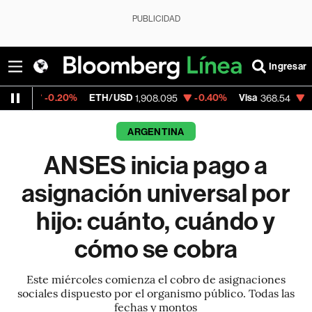
PUBLICIDAD
Ingresar
.20%
ETH/USD
-0.40%
Visa
-0.28%
Merc
1,908.095
368.54
ARGENTINA
ANSES inicia pago a
asignación universal por
hijo: cuánto, cuándo y
cómo se cobra
Este miércoles comienza el cobro de asignaciones
sociales dispuesto por el organismo público. Todas las
fechas y montos