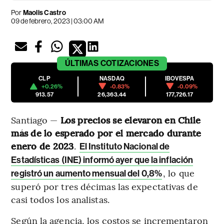
Por
Maolis Castro
09 de febrero, 2023 | 03:00 AM
ÚLTIMAS
COTIZACIONES
CLP
NASDAQ
IBOVESPA
+0.26%
-0.83%
-0.09%
913.57
26,363.44
177,726.17
Santiago —
Los precios se elevaron en Chile
más de lo esperado por el mercado durante
enero de 2023
.
El Instituto Nacional de
Estadísticas (INE) informó ayer que la inflación
, lo que
registró un aumento mensual del 0,8%
superó por tres décimas las expectativas de
casi todos los analistas.
Según la agencia, los costos se incrementaron