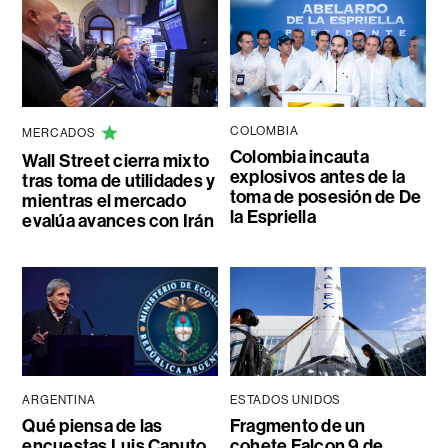
COLOMBIA
MERCADOS
Colombia incauta
Wall Street cierra mixto
explosivos antes de la
tras toma de utilidades y
toma de posesión de De
mientras el mercado
la Espriella
evalúa avances con Irán
ARGENTINA
ESTADOS UNIDOS
Qué piensa de las
Fragmento de un
encuestas Luis Caputo
cohete Falcon 9 de