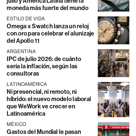
julio y América Latina tiene la
moneda más fuerte del mundo
ESTILO DE VIDA
Omega x Swatch lanza un reloj
con oro para celebrar el alunizaje
del Apollo 11
ARGENTINA
IPC de julio 2026: de cuánto
sería la inflación, según las
consultoras
LATINOAMÉRICA
Ni presencial, ni remoto, ni
híbrido: el nuevo modelo laboral
que WeWork ve crecer en
Latinoamérica
MÉXICO
Gastos del Mundial le pasan