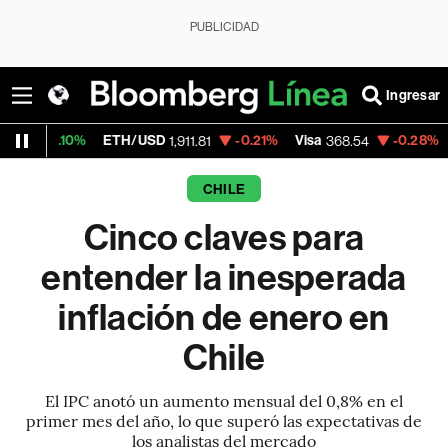
PUBLICIDAD
Ingresar
TH/USD
-0.21%
Visa
-0.28%
MercadoLibre
1,911.81
368.54
1,
CHILE
Cinco claves para
entender la inesperada
inflación de enero en
Chile
El IPC anotó un aumento mensual del 0,8% en el
primer mes del año, lo que superó las expectativas de
los analistas del mercado