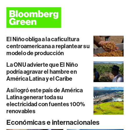
El Niño obliga a la caficultura
centroamericana a replantear su
modelo de producción
La ONU advierte que El Niño
podría agravar el hambre en
América Latina y el Caribe
Así logró este país de América
Latina generar toda su
electricidad con fuentes 100%
renovables
Económicas e internacionales