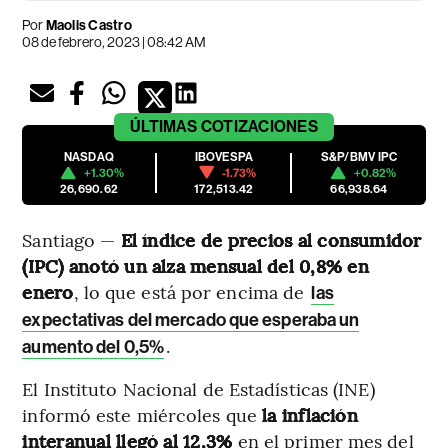
Por
Maolis Castro
08 de febrero, 2023 | 08:42 AM
ÚLTIMAS
COTIZACIONES
NASDAQ
IBOVESPA
S&P/BMV IPC
+1.30%
-1.73%
+0.82%
26,690.62
172,513.42
66,938.64
Santiago —
El índice de precios al consumidor
(IPC) anotó un alza mensual del 0,8% en
enero
, lo que está por encima de
las
expectativas del mercado que esperaba un
.
aumento del 0,5%
El Instituto Nacional de Estadísticas (INE)
informó este miércoles que
la inflación
interanual llegó al 12,3%
en el primer mes del