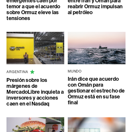
emergentes caen por
entre Irán y Omán para
temor a que el acuerdo
reabrir Ormuz impulsan
sobre Ormuz eleve las
al petróleo
tensiones
MUNDO
ARGENTINA
Irán dice que acuerdo
Presión sobre los
con Omán para
márgenes de
gestionar el estrecho de
MercadoLibre inquieta a
Ormuz está en su fase
inversores y acciones
final
caen en el Nasdaq