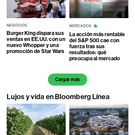
NEGOCIOS
MERCADOS
Burger King dispara sus
La acción más rentable
ventas en EE.UU. con un
del S&P 500 cae con
nuevo Whopper y una
fuerza tras sus
promoción de Star Wars
resultados: qué
preocupa al mercado
Cargar más
Lujos y vida en Bloomberg Línea