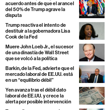
acuerdo antes de que el arancel
del 50% de Trump agrave la
disputa
Trump reactiva el intento de
destituir a la gobernadora Lisa
Cook de la Fed
Muere John Loeb Jr., el sucesor
de una dinastía de Wall Street
que se volcó a la política
Barkin, de la Fed, advierte que el
mercado laboral de EE.UU. está
en un “equilibrio débil”
Yen avanza tras el débil dato
laboral de EE.UU. y crece la
alerta por posible intervención