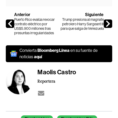
Anterior
Siguiente
Puerto Rico evalúa revocar
Trump presiona al magnate
contrato eléctrico por
petrolero Harry Sargeant III
US$5.900 millones tras
para que salga de Venezuela
presuntas irregularidades
Convierta
Bloomberg Línea
en su fuente de
noticias
aquí
Maolis Castro
Reportera
Temas de este artículo