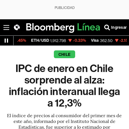
PUBLICIDAD
Ingresar
%
ETH/USD
-0.33%
Visa
-2.15%
MercadoL
1,912.798
362.50
CHILE
IPC de enero en Chile
sorprende al alza:
inflación interanual llega
a 12,3%
El índice de precios al consumidor del primer mes de
este año, informado por el Instituto Nacional de
Estadísticas, fue superior a lo estimado por