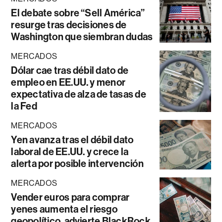
El debate sobre “Sell América”
resurge tras decisiones de
Washington que siembran dudas
MERCADOS
Dólar cae tras débil dato de
empleo en EE.UU. y menor
expectativa de alza de tasas de
la Fed
MERCADOS
Yen avanza tras el débil dato
laboral de EE.UU. y crece la
alerta por posible intervención
MERCADOS
Vender euros para comprar
yenes aumenta el riesgo
geopolítico, advierte BlackRock