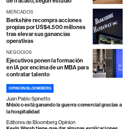
de fracaso, según estudio
MERCADOS
Berkshire recompra acciones
propias por US$4.500 millones
tras elevar sus ganancias
operativas
NEGOCIOS
Ejecutivos ponen la formación
en IA por encima de un MBA para
contratar talento
OPINIÓN BLOOMBERG
Juan Pablo Spinetto
México está ganando la guerra comercial gracias a
la hospitalidad
Editores de Bloomberg Opinion
Kevin Warsh tiene que dar algunas explicaciones