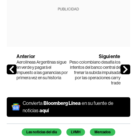
PUBLICIDAD
Anterior
Siguiente
Aerolíneas Argentinas sigue
Peso colombiano desafía los
en verde y pagará el
intentos del banco central de
impuesto a las ganancias por
frenar la subida impulsada
primera vez en su historia
por las operaciones carry
trade
Convierta
Bloomberg Línea
en su fuente de
noticias
aquí
Temas de este artículo
Las noticias del día
LVMH
Mercados