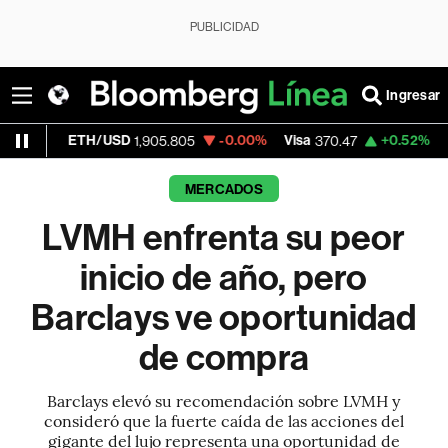
PUBLICIDAD
Ingresar
ETH/USD
-0.00%
Visa
+0.52%
MercadoLib
1,905.805
370.47
MERCADOS
LVMH enfrenta su peor
inicio de año, pero
Barclays ve oportunidad
de compra
Barclays elevó su recomendación sobre LVMH y
consideró que la fuerte caída de las acciones del
gigante del lujo representa una oportunidad de