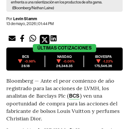
enfrenta a una ralentización en los productos de alta gama.
(Bloomberg/Nathan Laine)
Por
Levin Stamm
13 de mayo, 2026 | 01:44 PM
ÚLTIMAS
COTIZACIONES
BCS
NASDAQ
IBOVESPA
-0.98%
-0.06%
-1.23%
28.18
26,348.35
175,546.36
Bloomberg — Ante el peor comienzo de año
registrado para las acciones de LVMH, los
analistas de Barclays Plc (
) ven una
BCS
oportunidad de compra para las acciones del
fabricante de bolsos Louis Vuitton y perfumes
Christian Dior.