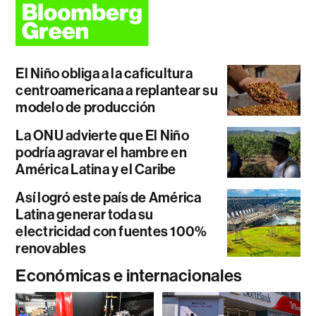
El Niño obliga a la caficultura
centroamericana a replantear su
modelo de producción
La ONU advierte que El Niño
podría agravar el hambre en
América Latina y el Caribe
Así logró este país de América
Latina generar toda su
electricidad con fuentes 100%
renovables
Económicas e internacionales