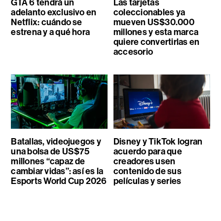
GTA 6 tendrá un
Las tarjetas
adelanto exclusivo en
coleccionables ya
Netflix: cuándo se
mueven US$30.000
estrena y a qué hora
millones y esta marca
quiere convertirlas en
accesorio
Batallas, videojuegos y
Disney y TikTok logran
una bolsa de US$75
acuerdo para que
millones “capaz de
creadores usen
cambiar vidas”: así es la
contenido de sus
Esports World Cup 2026
películas y series