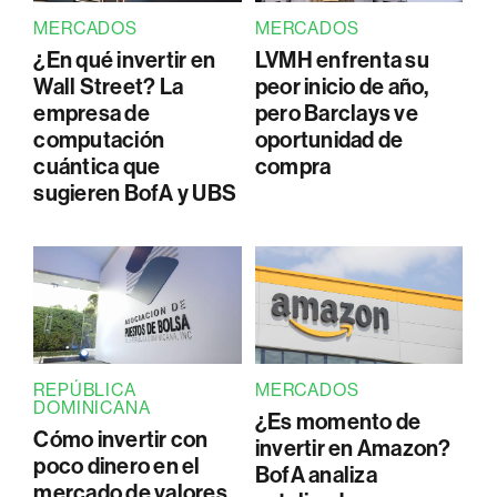
MERCADOS
MERCADOS
¿En qué invertir en
LVMH enfrenta su
Wall Street? La
peor inicio de año,
empresa de
pero Barclays ve
computación
oportunidad de
cuántica que
compra
sugieren BofA y UBS
REPÚBLICA
MERCADOS
DOMINICANA
¿Es momento de
Cómo invertir con
invertir en Amazon?
poco dinero en el
BofA analiza
mercado de valores