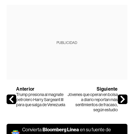
PUBLICIDAD
Anterior
Siguiente
Trump presiona al magnate
Jóvenes que operan en bolsa
petrolero Harry Sargeant III
a diario reportan más
para que salga de Venezuela
sentimientos de fracaso,
según estudio
Convierta
Bloomberg Línea
en su fuente de