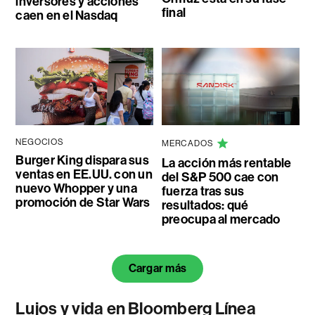
inversores y acciones
final
caen en el Nasdaq
NEGOCIOS
MERCADOS
Burger King dispara sus
La acción más rentable
ventas en EE.UU. con un
del S&P 500 cae con
nuevo Whopper y una
fuerza tras sus
promoción de Star Wars
resultados: qué
preocupa al mercado
Cargar más
Lujos y vida en Bloomberg Línea