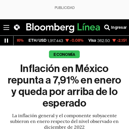
PUBLICIDAD
Ingresar
ETH/USD
-0.08%
Visa
-2.15%
MercadoLibr
1,917.443
362.50
ECONOMÍA
Inflación en México
repunta a 7,91% en enero
y queda por arriba de lo
esperado
La inflación general y el componente subyacente
subieron en enero respecto del nivel observado en
diciembre de 2022