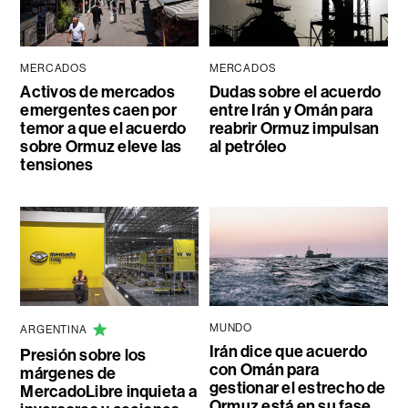
MERCADOS
MERCADOS
Activos de mercados
Dudas sobre el acuerdo
emergentes caen por
entre Irán y Omán para
temor a que el acuerdo
reabrir Ormuz impulsan
sobre Ormuz eleve las
al petróleo
tensiones
MUNDO
ARGENTINA
Irán dice que acuerdo
Presión sobre los
con Omán para
márgenes de
gestionar el estrecho de
MercadoLibre inquieta a
Ormuz está en su fase