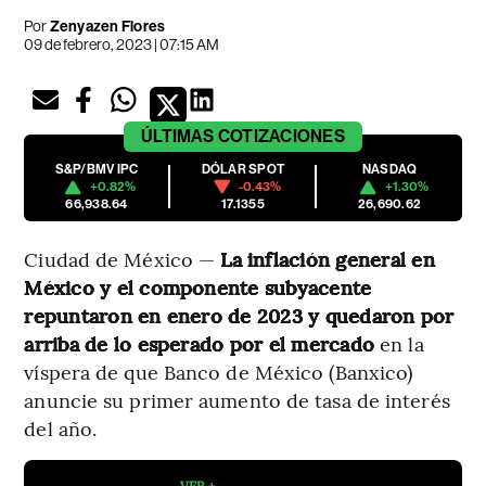
Por
Zenyazen Flores
09 de febrero, 2023 | 07:15 AM
ÚLTIMAS
COTIZACIONES
S&P/BMV IPC
DÓLAR SPOT
NASDAQ
+0.82%
-0.43%
+1.30%
66,938.64
17.1355
26,690.62
Ciudad de México —
La inflación general en
México y el componente subyacente
repuntaron en enero de 2023 y quedaron por
arriba de lo esperado por el mercado
en la
víspera de que Banco de México (Banxico)
anuncie su primer aumento de tasa de interés
del año.