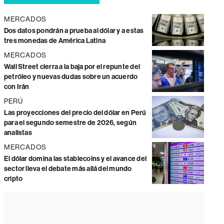
MERCADOS
Dos datos pondrán a prueba al dólar y a estas
tres monedas de América Latina
MERCADOS
Wall Street cierra a la baja por el repunte del
petróleo y nuevas dudas sobre un acuerdo
con Irán
PERÚ
Las proyecciones del precio del dólar en Perú
para el segundo semestre de 2026, según
analistas
MERCADOS
El dólar domina las stablecoins y el avance del
sector lleva el debate más allá del mundo
cripto