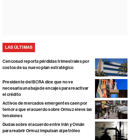
LAS ÚLTIMAS
Cencosud reporta pérdidas trimestrales por
costos de su nuevo plan estratégico
Presidente del BCRA dice que no ve
necesaria una baja de encajes para reactivar
el crédito
Activos de mercados emergentes caen por
temor a que el acuerdo sobre Ormuz eleve las
tensiones
Dudas sobre el acuerdo entre Irán y Omán
para reabrir Ormuz impulsan al petróleo