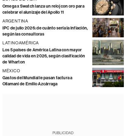
Omega x Swatch lanza un reloj con oro para
celebrar el alunizaje del Apollo 11
ARGENTINA
IPC de julio 2026: de cuánto sería la inflación,
según las consultoras
LATINOAMÉRICA
Los 5 países de América Latina con mayor
calidad de vida en 2026, según clasificación
de Wharton
MÉXICO
Gastos del Mundial le pasan factura a
Ollamani de Emilio Azcárraga
PUBLICIDAD