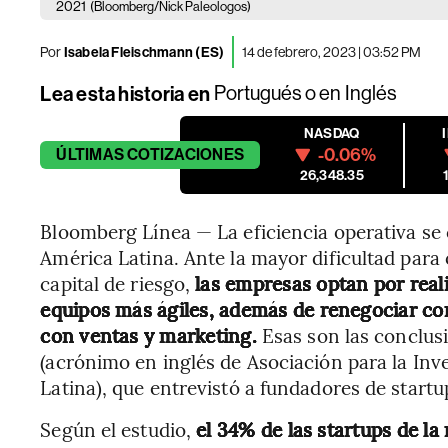
2021
(Bloomberg/Nick Paleologos)
Por
Isabela Fleischmann (ES)
14 de febrero, 2023 | 03:52 PM
Lea esta historia en
Portugués
o en
Inglés
NASDAQ
-0.06%
ÚLTIMAS
COTIZACIONES
26,348.35
Bloomberg Línea — La eficiencia operativa se 
América Latina. Ante la mayor dificultad par
capital de riesgo,
las empresas optan por real
equipos más ágiles, además de renegociar co
con ventas y marketing.
Esas son las conclus
(acrónimo en inglés de Asociación para la Inv
Latina), que entrevistó a fundadores de start
Según el estudio,
el 34% de las startups de l