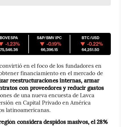
IBOVESPA
S&P/BMV IPC
BTC/USD
-1.23%
-0.19%
-0.22%
175,546.36
66,396.15
64,251.50
convirtió en el foco de los fundadores en
a obtener financiamiento en el mercado de
izar reestructuraciones internas, armar
ntratos con proveedores y reducir gastos
iones de una nueva encuesta de Lavca
ersión en Capital Privado en América
ups latinoamericanas.
a región considera despidos masivos, el 28%