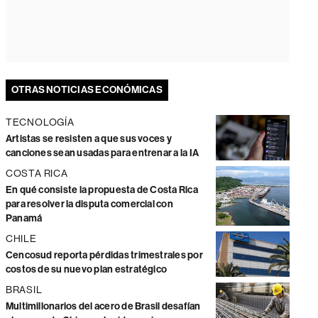
OTRAS NOTICIAS ECONÓMICAS
TECNOLOGÍA
Artistas se resisten a que sus voces y
canciones sean usadas para entrenar a la IA
COSTA RICA
En qué consiste la propuesta de Costa Rica
para resolver la disputa comercial con
Panamá
CHILE
Cencosud reporta pérdidas trimestrales por
costos de su nuevo plan estratégico
BRASIL
Multimillonarios del acero de Brasil desafían