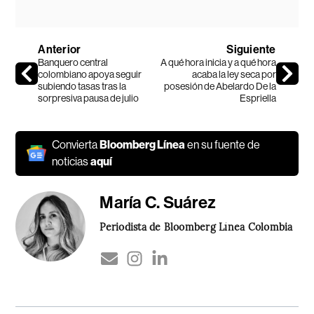
Anterior
Siguiente
Banquero central
A qué hora inicia y a qué hora
colombiano apoya seguir
acaba la ley seca por
subiendo tasas tras la
posesión de Abelardo De la
sorpresiva pausa de julio
Espriella
Convierta
Bloomberg Línea
en su fuente de
noticias
aquí
María C. Suárez
Periodista de Bloomberg Línea Colombia