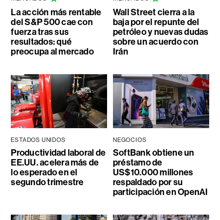
La acción más rentable
Wall Street cierra a la
del S&P 500 cae con
baja por el repunte del
fuerza tras sus
petróleo y nuevas dudas
resultados: qué
sobre un acuerdo con
preocupa al mercado
Irán
ESTADOS UNIDOS
NEGOCIOS
Productividad laboral de
SoftBank obtiene un
EE.UU. acelera más de
préstamo de
lo esperado en el
US$10.000 millones
segundo trimestre
respaldado por su
participación en OpenAI