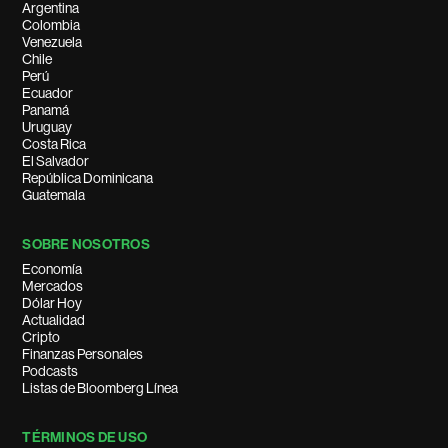
Argentina
Colombia
Venezuela
Chile
Perú
Ecuador
Panamá
Uruguay
Costa Rica
El Salvador
República Dominicana
Guatemala
SOBRE NOSOTROS
Economía
Mercados
Dólar Hoy
Actualidad
Cripto
Finanzas Personales
Podcasts
Listas de Bloomberg Línea
TÉRMINOS DE USO