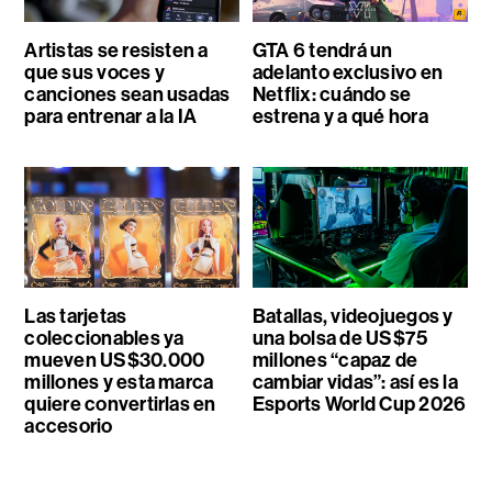
Artistas se resisten a
GTA 6 tendrá un
que sus voces y
adelanto exclusivo en
canciones sean usadas
Netflix: cuándo se
para entrenar a la IA
estrena y a qué hora
Las tarjetas
Batallas, videojuegos y
coleccionables ya
una bolsa de US$75
mueven US$30.000
millones “capaz de
millones y esta marca
cambiar vidas”: así es la
quiere convertirlas en
Esports World Cup 2026
accesorio