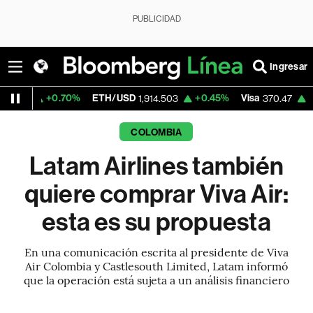
PUBLICIDAD
Ingresar
0.70%
ETH/USD
+0.45%
Visa
+0.52%
Me
1,914.503
370.47
COLOMBIA
Latam Airlines también
quiere comprar Viva Air:
esta es su propuesta
En una comunicación escrita al presidente de Viva
Air Colombia y Castlesouth Limited, Latam informó
que la operación está sujeta a un análisis financiero