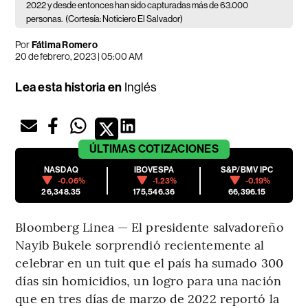
2022 y desde entonces han sido capturadas más de 63.000
personas.
(Cortesía: Noticiero El Salvador)
Por
Fátima Romero
20 de febrero, 2023 | 05:00 AM
Lea esta historia en
Inglés
ÚLTIMAS
COTIZACIONES
NASDAQ
IBOVESPA
S&P/BMV IPC
-0.06%
-1.23%
-0.19%
26,348.35
175,546.36
66,396.15
Bloomberg Linea — El presidente salvadoreño
Nayib Bukele sorprendió recientemente al
celebrar en un tuit que el país ha sumado 300
días sin homicidios, un logro para una nación
que en tres días de marzo de 2022 reportó la