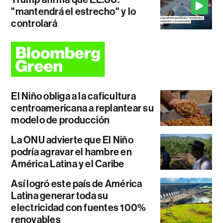
"mantendrá el estrecho" y lo
controlará
El Niño obliga a la caficultura
centroamericana a replantear su
modelo de producción
La ONU advierte que El Niño
podría agravar el hambre en
América Latina y el Caribe
Así logró este país de América
Latina generar toda su
electricidad con fuentes 100%
renovables