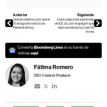
Anterior
Siguiente
Qué se celebra y por qué el
Cuba culpa a las sanciones
15 de agosto marcó a la
de EE.UU. por el apagón que
Panamá de hoy
dejó a la isla sin luz casi 36
horas
Convierta
Bloomberg Línea
en su fuente de
noticias
aquí
Fátima Romero
SEO Content Producer