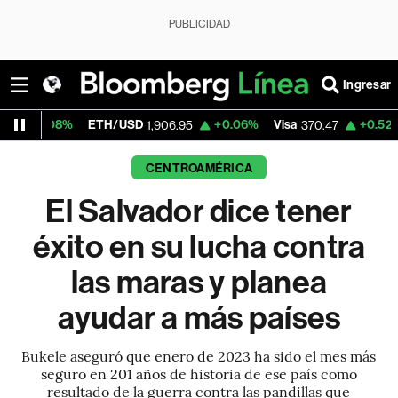
PUBLICIDAD
Ingresar
ETH/USD
+0.06%
Visa
+0.52%
MercadoLib
1,906.95
370.47
CENTROAMÉRICA
El Salvador dice tener
éxito en su lucha contra
las maras y planea
ayudar a más países
Bukele aseguró que enero de 2023 ha sido el mes más
seguro en 201 años de historia de ese país como
resultado de la guerra contra las pandillas que