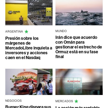
MUNDO
ARGENTINA
Irán dice que acuerdo
Presión sobre los
con Omán para
márgenes de
gestionar el estrecho de
MercadoLibre inquieta a
Ormuz está en su fase
inversores y acciones
final
caen en el Nasdaq
NEGOCIOS
MERCADOS
Burger King dispara sus