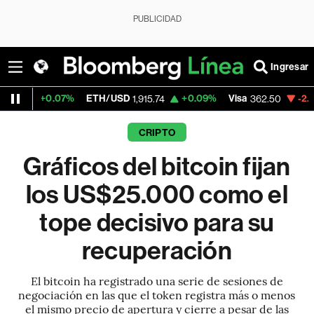
PUBLICIDAD
Ingresar
7%
ETH/USD
+0.09%
Visa
-2.15%
Mercado
1,915.74
362.50
CRIPTO
Gráficos del bitcoin fijan
los US$25.000 como el
tope decisivo para su
recuperación
El bitcoin ha registrado una serie de sesiones de
negociación en las que el token registra más o menos
el mismo precio de apertura y cierre a pesar de las