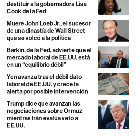
destituir a la gobernadora Lisa
Cook de la Fed
Muere John Loeb Jr., el sucesor
de una dinastía de Wall Street
que se volcó a la política
Barkin, de la Fed, advierte que el
mercado laboral de EE.UU. está
en un “equilibrio débil”
Yen avanza tras el débil dato
laboral de EE.UU. y crece la
alerta por posible intervención
Trump dice que avanzan las
negociaciones sobre Ormuz
mientras Irán evalúa veto a
EE.UU.