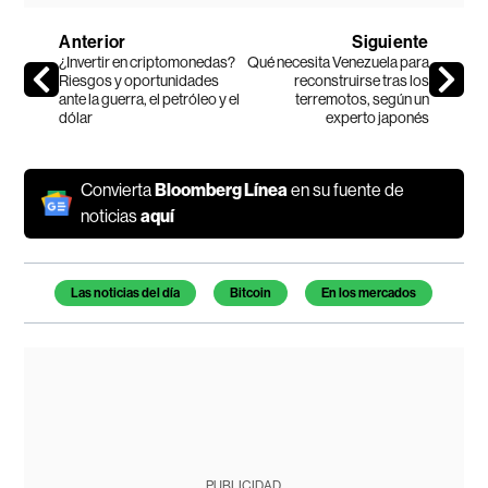
Anterior
Siguiente
¿Invertir en criptomonedas?
Qué necesita Venezuela para
Riesgos y oportunidades
reconstruirse tras los
ante la guerra, el petróleo y el
terremotos, según un
dólar
experto japonés
Convierta
Bloomberg Línea
en su fuente de
noticias
aquí
Temas de este artículo
Las noticias del día
Bitcoin
En los mercados
PUBLICIDAD