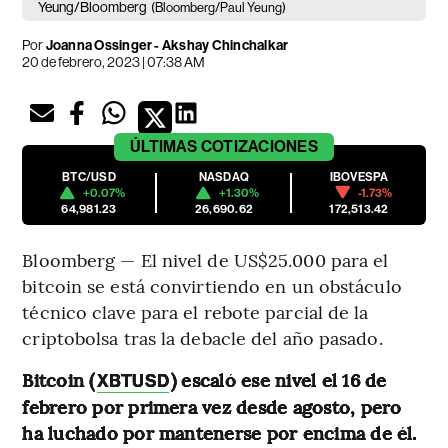
Yeung/Bloomberg
(Bloomberg/Paul Yeung)
Por
Joanna Ossinger - Akshay Chinchalkar
20 de febrero, 2023 | 07:38 AM
ÚLTIMAS
COTIZACIONES
BTC/USD
NASDAQ
IBOVESPA
+0.07%
+1.30%
-1.73%
64,981.23
26,690.62
172,513.42
Bloomberg — El nivel de US$25.000 para el
bitcoin se está convirtiendo en un obstáculo
técnico clave para el rebote parcial de la
criptobolsa tras la debacle del año pasado.
Bitcoin (
) escaló ese nivel el 16 de
XBTUSD
febrero por primera vez desde agosto, pero
ha luchado por mantenerse por encima de él.