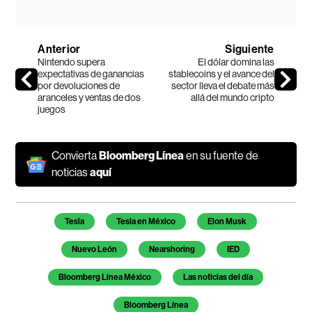
Anterior
Siguiente
Nintendo supera
El dólar domina las
expectativas de ganancias
stablecoins y el avance del
por devoluciones de
sector lleva el debate más
aranceles y ventas de dos
allá del mundo cripto
juegos
Convierta
Bloomberg Línea
en su fuente de
noticias
aquí
Temas de este artículo
Tesla
Tesla en México
Elon Musk
Nuevo León
Nearshoring
IED
Bloomberg Línea México
Las noticias del día
Bloomberg Línea