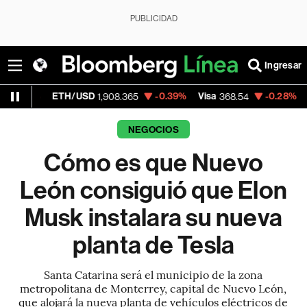
PUBLICIDAD
Ingresar
ETH/USD
-0.39%
Visa
-0.28%
MercadoLib
1,908.365
368.54
NEGOCIOS
Cómo es que Nuevo
León consiguió que Elon
Musk instalara su nueva
planta de Tesla
Santa Catarina será el municipio de la zona
metropolitana de Monterrey, capital de Nuevo León,
que alojará la nueva planta de vehículos eléctricos de