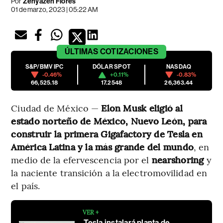
Por
Zenyazen Flores
01 de marzo, 2023 | 05:22 AM
ÚLTIMAS
COTIZACIONES
S&P/BMV IPC
DÓLAR SPOT
NASDAQ
-0.46%
+0.11%
-0.83%
66,525.18
17.2548
26,363.44
Ciudad de México —
Elon Musk eligió al
estado norteño de México, Nuevo León, para
construir la primera Gigafactory de Tesla en
América Latina y la más grande del mundo
, en
medio de la efervescencia por el
nearshoring
y
la naciente transición a la electromovilidad en
el país.
VER +
Tesla instalará planta de