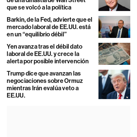
de una dinastía de Wall Street
que se volcó a la política
Barkin, de la Fed, advierte que el
mercado laboral de EE.UU. está
en un “equilibrio débil”
Yen avanza tras el débil dato
laboral de EE.UU. y crece la
alerta por posible intervención
Trump dice que avanzan las
negociaciones sobre Ormuz
mientras Irán evalúa veto a
EE.UU.