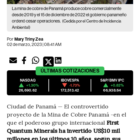
La mina de cobre de Panamá produce cobre comercialmente
desde 2019 y el 15 de diciembre de 2022 el gobierno panameño
ordenó cesar operaciones.
(Cedida por el Centro de Incidencia
Ambiental)
Por
Mary Triny Zea
02 de marzo, 2023 | 08:41 AM
ÚLTIMAS
COTIZACIONES
NASDAQ
IBOVESPA
S&P/BMV IPC
+1.30%
-1.73%
+0.82%
26,690.62
172,513.42
66,938.64
Ciudad de Panamá — El controvertido
proyecto de la Mina de Cobre Panamá -en el
que el poderoso grupo internacional
First
Quantum Minerals ha invertido US$10 mil
millones en los últimos 10 años, según sus