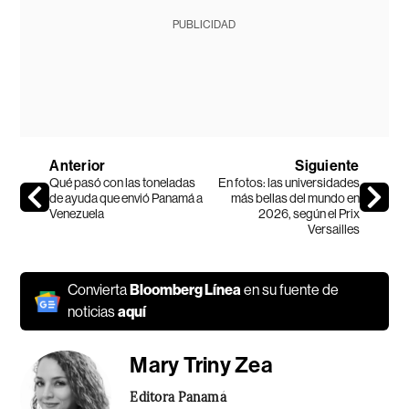
PUBLICIDAD
Anterior
Siguiente
Qué pasó con las toneladas
En fotos: las universidades
de ayuda que envió Panamá a
más bellas del mundo en
Venezuela
2026, según el Prix
Versailles
Convierta
Bloomberg Línea
en su fuente de
noticias
aquí
Mary Triny Zea
Editora Panamá