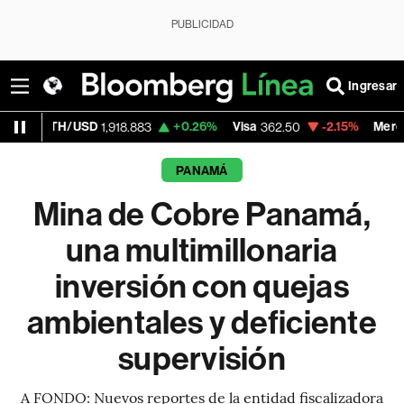
PUBLICIDAD
Ingresar
SD
+0.26%
Visa
-2.15%
MercadoLibre
1,918.883
362.50
1,821
PANAMÁ
Mina de Cobre Panamá,
una multimillonaria
inversión con quejas
ambientales y deficiente
supervisión
A FONDO: Nuevos reportes de la entidad fiscalizadora