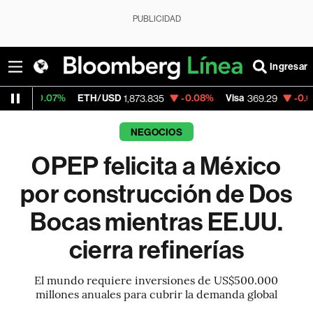
PUBLICIDAD
Ingresar
%
ETH/USD
-0.08%
Visa
-0.08%
Mercad
1,873.835
369.29
NEGOCIOS
OPEP felicita a México
por construcción de Dos
Bocas mientras EE.UU.
cierra refinerías
El mundo requiere inversiones de US$500.000
millones anuales para cubrir la demanda global