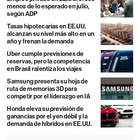
menos de lo esperado en julio,
según ADP
Tasas hipotecarias en EE.UU.
alcanzan su nivel más alto en un
año y frenan la demanda
Uber cumple previsiones de
reservas, pero la competencia
en Brasil ralentiza los viajes
Samsung presenta su hoja de
ruta de memorias 3D para
competir por el liderazgo en IA
Honda eleva su previsión de
ganancias por el yen débil y la
demanda de híbridos en EE.UU.