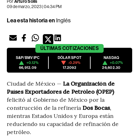
Por
Arturo Solís
09 de marzo, 2023 | 04:34 PM
Lea esta historia en
Inglés
ÚLTIMAS
COTIZACIONES
S&P/BMV IPC
DÓLAR SPOT
NASDAQ
+0.12%
-0.29%
+0.07%
66,912.09
17.2092
26,602.30
Ciudad de México —
La Organización de
Países Exportadores de Petróleo (OPEP)
felicitó al Gobierno de México por la
construcción de la refinería
Dos Bocas
,
mientras Estados Unidos y Europa están
reduciendo su capacidad de refinación de
petróleo.