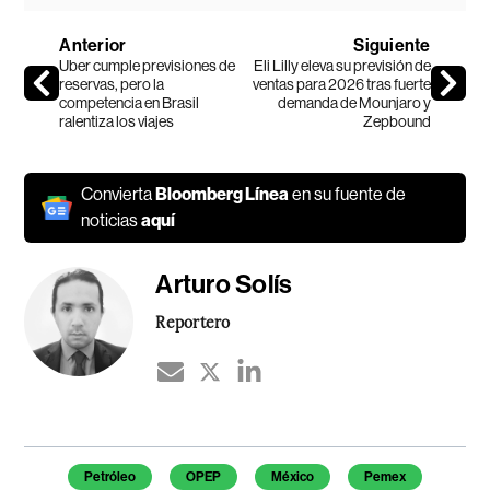
Anterior
Siguiente
Uber cumple previsiones de
Eli Lilly eleva su previsión de
reservas, pero la
ventas para 2026 tras fuerte
competencia en Brasil
demanda de Mounjaro y
ralentiza los viajes
Zepbound
Convierta
Bloomberg Línea
en su fuente de
noticias
aquí
Arturo Solís
Reportero
Temas de este artículo
Petróleo
OPEP
México
Pemex