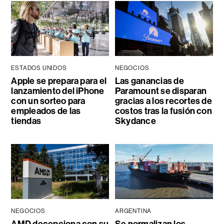
ESTADOS UNIDOS
NEGOCIOS
Apple se prepara para el
Las ganancias de
lanzamiento del iPhone
Paramount se disparan
con un sorteo para
gracias a los recortes de
empleados de las
costos tras la fusión con
tiendas
Skydance
NEGOCIOS
ARGENTINA
AMD decepciona con su
Se normalizan los