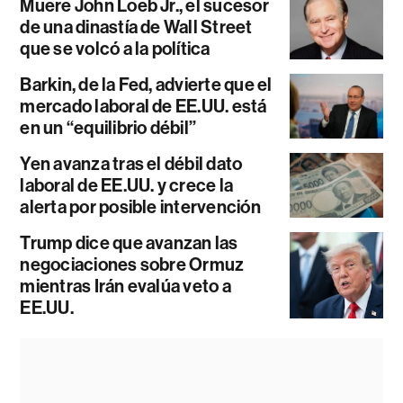
Muere John Loeb Jr., el sucesor
de una dinastía de Wall Street
que se volcó a la política
Barkin, de la Fed, advierte que el
mercado laboral de EE.UU. está
en un “equilibrio débil”
Yen avanza tras el débil dato
laboral de EE.UU. y crece la
alerta por posible intervención
Trump dice que avanzan las
negociaciones sobre Ormuz
mientras Irán evalúa veto a
EE.UU.