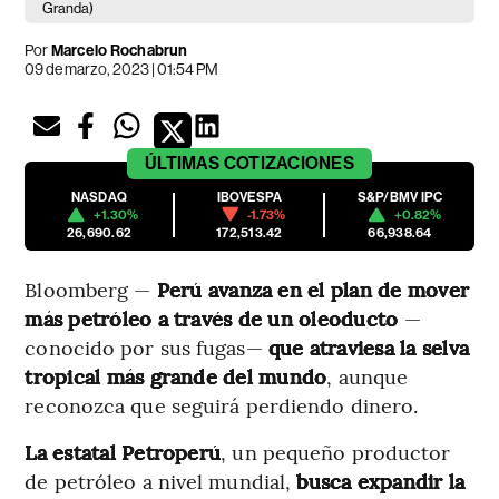
Granda)
Por
Marcelo Rochabrun
09 de marzo, 2023 | 01:54 PM
ÚLTIMAS
COTIZACIONES
NASDAQ
IBOVESPA
S&P/BMV IPC
+1.30%
-1.73%
+0.82%
26,690.62
172,513.42
66,938.64
Bloomberg —
Perú avanza en el plan de mover
más petróleo a través de un oleoducto
—
conocido por sus fugas—
que atraviesa la selva
tropical más grande del mundo
, aunque
reconozca que seguirá perdiendo dinero.
La estatal Petroperú
, un pequeño productor
de petróleo a nivel mundial,
busca expandir la