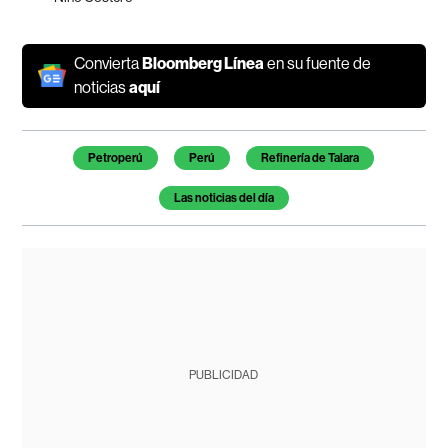
Convierta
Bloomberg Línea
en su fuente de
noticias
aquí
Temas de este artículo
Petroperú
Perú
Refinería de Talara
Las noticias del día
PUBLICIDAD