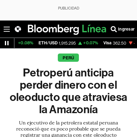
PUBLICIDAD
Ingresar
08%
ETH/USD
+0.07%
Visa
-2.15%
Merca
1,915.295
362.50
PERÚ
Petroperú anticipa
perder dinero con el
oleoducto que atraviesa
la Amazonía
Un ejecutivo de la petrolera estatal peruana
reconoció que es poco probable que se pueda
registrar una ganancia con este oleoducto