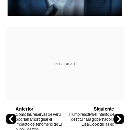
PUBLICIDAD
Anterior
Siguiente
Cómo las reservas de Perú
Trump reactiva el intento de
podrían amortiguar el
destituir a la gobernadora
impacto del fenómeno de El
Lisa Cook de la Fed
Niño Costero