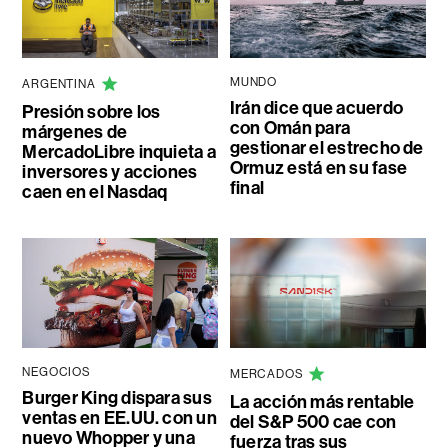
MUNDO
ARGENTINA
Irán dice que acuerdo
Presión sobre los
con Omán para
márgenes de
gestionar el estrecho de
MercadoLibre inquieta a
Ormuz está en su fase
inversores y acciones
final
caen en el Nasdaq
NEGOCIOS
MERCADOS
Burger King dispara sus
La acción más rentable
ventas en EE.UU. con un
del S&P 500 cae con
nuevo Whopper y una
fuerza tras sus