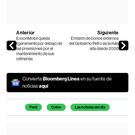
Anterior
Siguiente
ExxonMobil queda
Emisión de bonos externos
ligeramente por debajo de
del Gobierno Petro es la más
las previsiones por el
alta desde 2006
mantenimiento de sus
refinerías
Convierta
Bloomberg Línea
en su fuente de
noticias
aquí
Temas de este artículo
Perú
Cobre
Las noticias del día