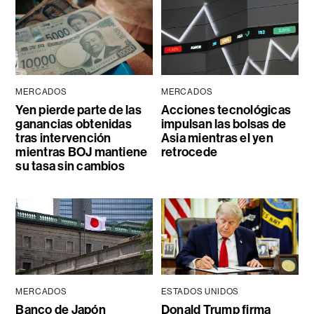
MERCADOS
MERCADOS
Yen pierde parte de las
Acciones tecnológicas
ganancias obtenidas
impulsan las bolsas de
tras intervención
Asia mientras el yen
mientras BOJ mantiene
retrocede
su tasa sin cambios
MERCADOS
ESTADOS UNIDOS
Banco de Japón
Donald Trump firma