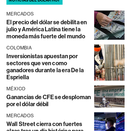
NOTICIAS DEL DÓLAR HOY
MERCADOS
El precio del dólar se debilita en
julio y América Latina tiene la
moneda más fuerte del mundo
COLOMBIA
Inversionistas apuestan por
sectores que ven como
ganadores durante la era De la
Espriella
MÉXICO
Ganancias de CFE se desploman
por el dólar débil
MERCADOS
Wall Street cierra con fuertes
alzas tras un día histórico para