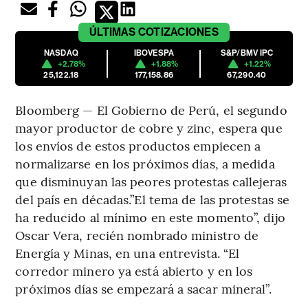
ÚLTIMAS
COTIZACIONES
NASDAQ
IBOVESPA
S&P/BMV IPC
+2.78%
+1.88%
+1.22%
25,122.18
177,158.86
67,290.40
Bloomberg — El Gobierno de Perú, el segundo
mayor productor de cobre y zinc, espera que
los envíos de estos productos empiecen a
normalizarse en los próximos días, a medida
que disminuyan las peores protestas callejeras
del país en décadas.”El tema de las protestas se
ha reducido al mínimo en este momento”, dijo
Oscar Vera, recién nombrado ministro de
Energía y Minas, en una entrevista. “El
corredor minero ya está abierto y en los
próximos días se empezará a sacar mineral”.