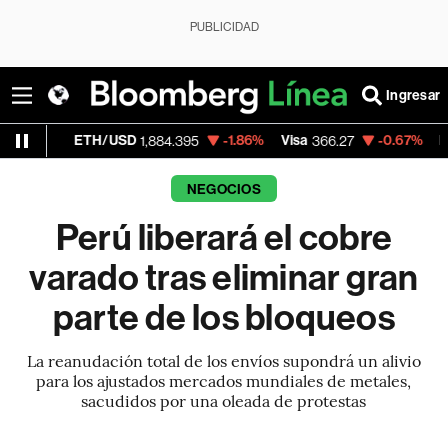
PUBLICIDAD
Ingresar
ETH/USD
-1.86%
Visa
-0.67%
MercadoLibr
1,884.395
366.27
NEGOCIOS
Perú liberará el cobre
varado tras eliminar gran
parte de los bloqueos
La reanudación total de los envíos supondrá un alivio
para los ajustados mercados mundiales de metales,
sacudidos por una oleada de protestas