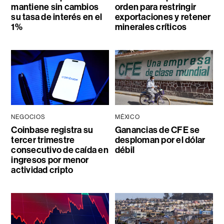
mantiene sin cambios
orden para restringir
su tasa de interés en el
exportaciones y retener
1%
minerales críticos
NEGOCIOS
MÉXICO
Coinbase registra su
Ganancias de CFE se
tercer trimestre
desploman por el dólar
consecutivo de caída en
débil
ingresos por menor
actividad cripto