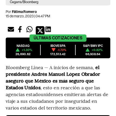
Cegarra/Bloomberg
Por
Fátima Romero
15 de marzo, 2023 | 04:47 PM
ÚLTIMAS
COTIZACIONES
NASDAQ
IBOVESPA
S&P/BMV IPC
+1.30%
-1.73%
+0.82%
26,690.62
172,513.42
66,938.64
Bloomberg Línea — A inicios de semana,
el
presidente Andrés Manuel López Obrador
aseguró que México es más seguro que
Estados Unidos
, esto en reacción a que las
agencias estadounidenses emitieran alertas de
viaje a sus ciudadanos por inseguridad en
varios estados del territorio mexicano.