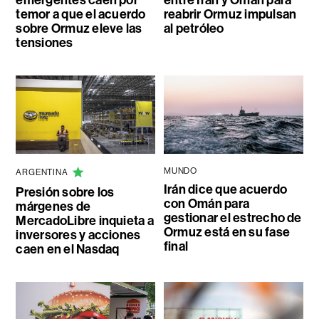
emergentes caen por
entre Irán y Omán para
temor a que el acuerdo
reabrir Ormuz impulsan
sobre Ormuz eleve las
al petróleo
tensiones
MUNDO
ARGENTINA
Irán dice que acuerdo
Presión sobre los
con Omán para
márgenes de
gestionar el estrecho de
MercadoLibre inquieta a
Ormuz está en su fase
inversores y acciones
final
caen en el Nasdaq