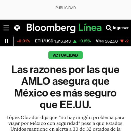
PUBLICIDAD
Ingresar
01%
ETH/USD
+0.15%
Visa
-2.15%
Mercad
1,916.843
362.50
ACTUALIDAD
Las razones por las que
AMLO asegura que
México es más seguro
que EE.UU.
López Obrador dijo que “no hay ningún problema para
viajar por México con seguridad“ pese a que Estados
Unidos mantiene en alerta a 30 de 32 estados de la