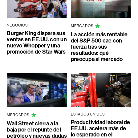
NEGOCIOS
MERCADOS
Burger King dispara sus
La acción más rentable
ventas en EE.UU. con un
del S&P 500 cae con
nuevo Whopper y una
fuerza tras sus
promoción de Star Wars
resultados: qué
preocupa al mercado
ESTADOS UNIDOS
MERCADOS
Productividad laboral de
Wall Street cierra a la
EE.UU. acelera más de
baja por el repunte del
lo esperado en el
petróleo y nuevas dudas