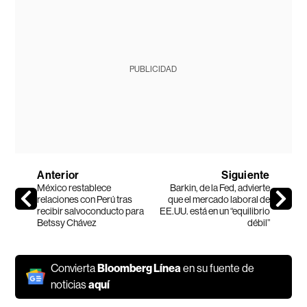
PUBLICIDAD
Anterior
Siguiente
México restablece
Barkin, de la Fed, advierte
relaciones con Perú tras
que el mercado laboral de
recibir salvoconducto para
EE.UU. está en un “equilibrio
Betssy Chávez
débil”
Convierta
Bloomberg Línea
en su fuente de
noticias
aquí