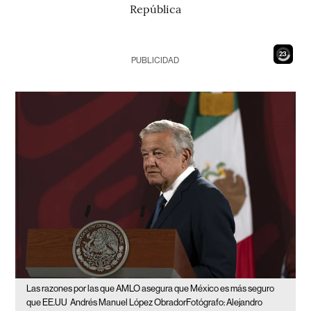
República
21
PUBLICIDAD
Las razones por las que AMLO asegura que México es más seguro
que EE.UU
Andrés Manuel López ObradorFotógrafo: Alejandro