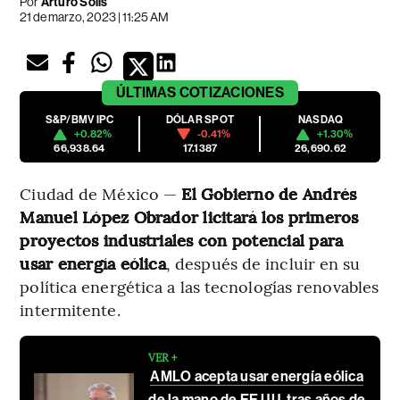
Por
Arturo Solís
21 de marzo, 2023 | 11:25 AM
ÚLTIMAS
COTIZACIONES
S&P/BMV IPC
DÓLAR SPOT
NASDAQ
+0.82%
-0.41%
+1.30%
66,938.64
17.1387
26,690.62
Ciudad de México —
El Gobierno de Andrés
Manuel López Obrador licitará los primeros
proyectos industriales con potencial para
usar energía eólica
, después de incluir en su
política energética a las tecnologías renovables
intermitente.
VER +
AMLO acepta usar energía eólica
de la mano de EE.UU. tras años de