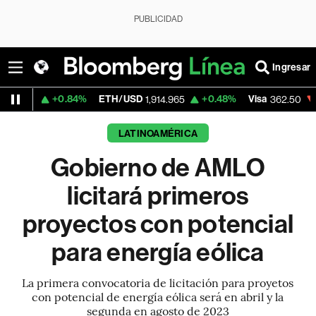
PUBLICIDAD
Ingresar
+0.84%
ETH/USD
+0.48%
Visa
-2.15%
Me
1,914.965
362.50
LATINOAMÉRICA
Gobierno de AMLO
licitará primeros
proyectos con potencial
para energía eólica
La primera convocatoria de licitación para proyetos
con potencial de energía eólica será en abril y la
segunda en agosto de 2023