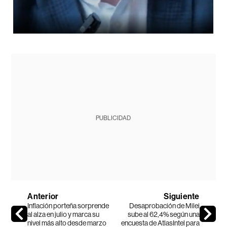
PUBLICIDAD
Anterior
Siguiente
Inflación porteña sorprende
Desaprobación de Milei
al alza en julio y marca su
sube al 62,4% según una
nivel más alto desde marzo
encuesta de AtlasIntel para