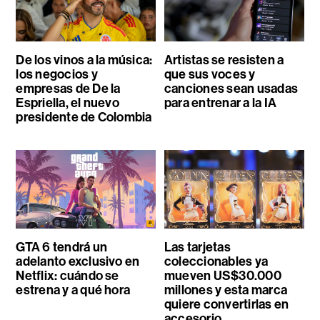
De los vinos a la música:
Artistas se resisten a
los negocios y
que sus voces y
empresas de De la
canciones sean usadas
Espriella, el nuevo
para entrenar a la IA
presidente de Colombia
GTA 6 tendrá un
Las tarjetas
adelanto exclusivo en
coleccionables ya
Netflix: cuándo se
mueven US$30.000
estrena y a qué hora
millones y esta marca
quiere convertirlas en
accesorio