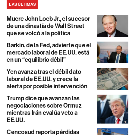
LAS ÚLTIMAS
Muere John Loeb Jr., el sucesor
de una dinastía de Wall Street
que se volcó a la política
Barkin, de la Fed, advierte que el
mercado laboral de EE.UU. está
en un “equilibrio débil”
Yen avanza tras el débil dato
laboral de EE.UU. y crece la
alerta por posible intervención
Trump dice que avanzan las
negociaciones sobre Ormuz
mientras Irán evalúa veto a
EE.UU.
Cencosud reporta pérdidas