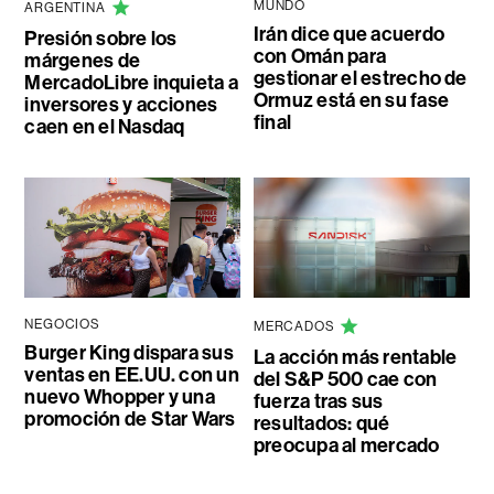
MUNDO
ARGENTINA
Irán dice que acuerdo
Presión sobre los
con Omán para
márgenes de
gestionar el estrecho de
MercadoLibre inquieta a
Ormuz está en su fase
inversores y acciones
final
caen en el Nasdaq
NEGOCIOS
MERCADOS
Burger King dispara sus
La acción más rentable
ventas en EE.UU. con un
del S&P 500 cae con
nuevo Whopper y una
fuerza tras sus
promoción de Star Wars
resultados: qué
preocupa al mercado