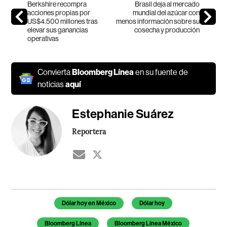
Berkshire recompra
Brasil deja al mercado
acciones propias por
mundial del azúcar con
US$4.500 millones tras
menos información sobre su
elevar sus ganancias
cosecha y producción
operativas
Convierta
Bloomberg Línea
en su fuente de
noticias
aquí
Estephanie Suárez
Reportera
Temas de este artículo
Dólar hoy en México
Dólar hoy
Bloomberg Línea
Bloomberg Línea México