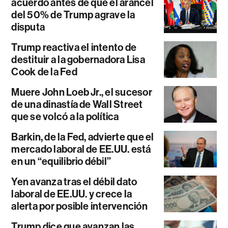
acuerdo antes de que el arancel
del 50% de Trump agrave la
disputa
Trump reactiva el intento de
destituir a la gobernadora Lisa
Cook de la Fed
Muere John Loeb Jr., el sucesor
de una dinastía de Wall Street
que se volcó a la política
Barkin, de la Fed, advierte que el
mercado laboral de EE.UU. está
en un “equilibrio débil”
Yen avanza tras el débil dato
laboral de EE.UU. y crece la
alerta por posible intervención
Trump dice que avanzan las