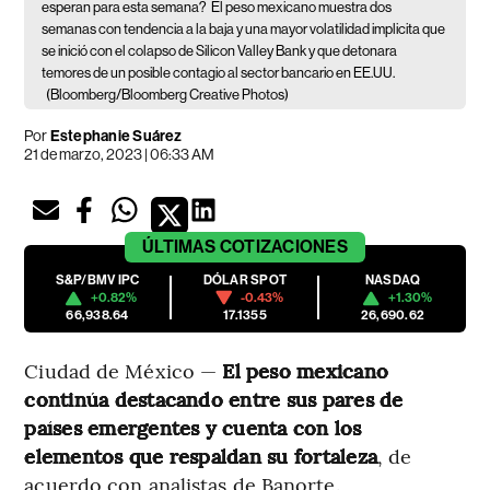
esperan para esta semana?
El peso mexicano muestra dos
semanas con tendencia a la baja y una mayor volatilidad implicita que
se inició con el colapso de Silicon Valley Bank y que detonara
temores de un posible contagio al sector bancario en EE.UU.
(Bloomberg/Bloomberg Creative Photos)
Por
Estephanie Suárez
21 de marzo, 2023 | 06:33 AM
ÚLTIMAS
COTIZACIONES
S&P/BMV IPC
DÓLAR SPOT
NASDAQ
+0.82%
-0.43%
+1.30%
66,938.64
17.1355
26,690.62
Ciudad de México —
El peso mexicano
continúa destacando entre sus pares de
países emergentes y cuenta con los
elementos que respaldan su fortaleza
, de
acuerdo con analistas de Banorte.