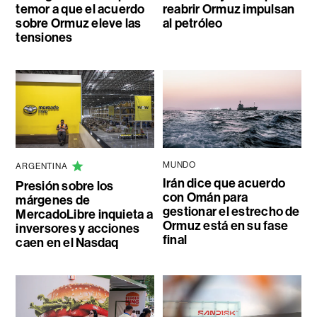
temor a que el acuerdo
reabrir Ormuz impulsan
sobre Ormuz eleve las
al petróleo
tensiones
MUNDO
ARGENTINA
Irán dice que acuerdo
Presión sobre los
con Omán para
márgenes de
gestionar el estrecho de
MercadoLibre inquieta a
Ormuz está en su fase
inversores y acciones
final
caen en el Nasdaq