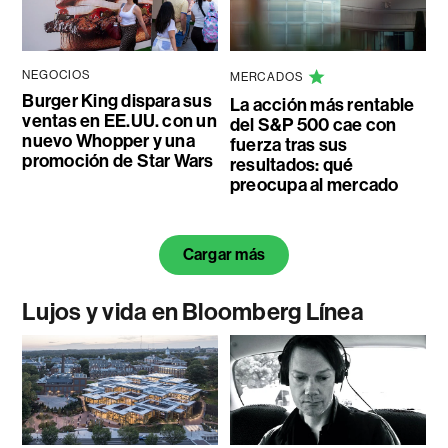
NEGOCIOS
MERCADOS
Burger King dispara sus
La acción más rentable
ventas en EE.UU. con un
del S&P 500 cae con
nuevo Whopper y una
fuerza tras sus
promoción de Star Wars
resultados: qué
preocupa al mercado
Cargar más
Lujos y vida en Bloomberg Línea