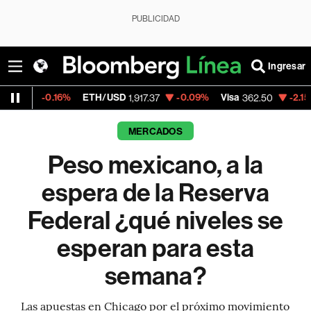
PUBLICIDAD
Ingresar
6%
ETH/USD
-0.09%
Visa
-2.15%
MercadoL
1,917.37
362.50
MERCADOS
Peso mexicano, a la
espera de la Reserva
Federal ¿qué niveles se
esperan para esta
semana?
Las apuestas en Chicago por el próximo movimiento