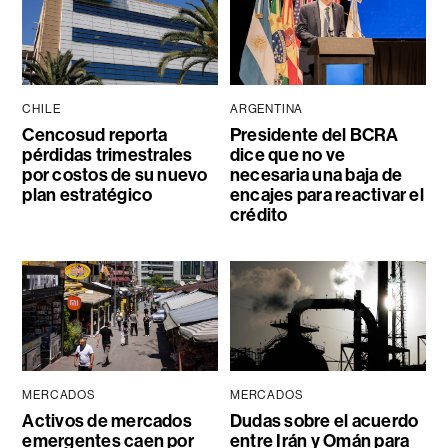
CHILE
ARGENTINA
Cencosud reporta
Presidente del BCRA
pérdidas trimestrales
dice que no ve
por costos de su nuevo
necesaria una baja de
plan estratégico
encajes para reactivar el
crédito
MERCADOS
MERCADOS
Activos de mercados
Dudas sobre el acuerdo
emergentes caen por
entre Irán y Omán para