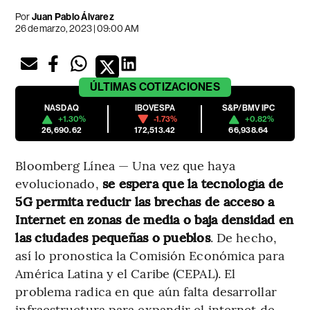
Por
Juan Pablo Álvarez
26 de marzo, 2023 | 09:00 AM
ÚLTIMAS
COTIZACIONES
NASDAQ
IBOVESPA
S&P/BMV IPC
+1.30%
-1.73%
+0.82%
26,690.62
172,513.42
66,938.64
Bloomberg Línea — Una vez que haya
evolucionado,
se espera que la tecnología de
5G permita reducir las brechas de acceso a
Internet en zonas de media o baja densidad en
las ciudades pequeñas o pueblos
. De hecho,
así lo pronostica la Comisión Económica para
América Latina y el Caribe (CEPAL). El
problema radica en que aún falta desarrollar
infraestructura para expandir el internet de