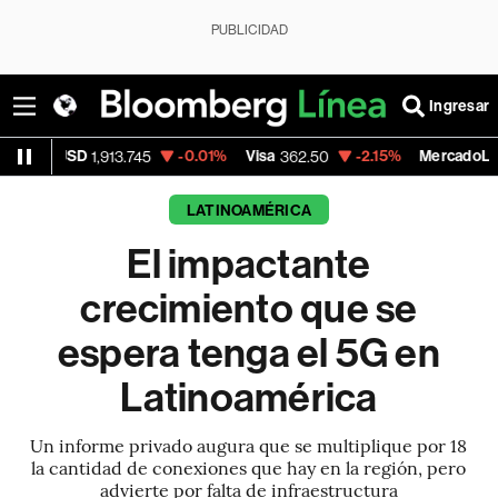
PUBLICIDAD
Ingresar
-0.01%
Visa
-2.15%
MercadoLibre
,913.745
362.50
1,821.795
LATINOAMÉRICA
El impactante
crecimiento que se
espera tenga el 5G en
Latinoamérica
Un informe privado augura que se multiplique por 18
la cantidad de conexiones que hay en la región, pero
advierte por falta de infraestructura