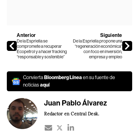
Anterior
Siguiente
De la Espriella se
De la Espriella propone una
compromete a recuperar
“regeneración económica”
Ecopetrol y a hacer fracking
con foco en inversión,
“responsable y sostenible”
empresa y empleo
Convierta
Bloomberg Línea
en su fuente de
noticias
aquí
Juan Pablo Álvarez
Redactor en Central Desk.