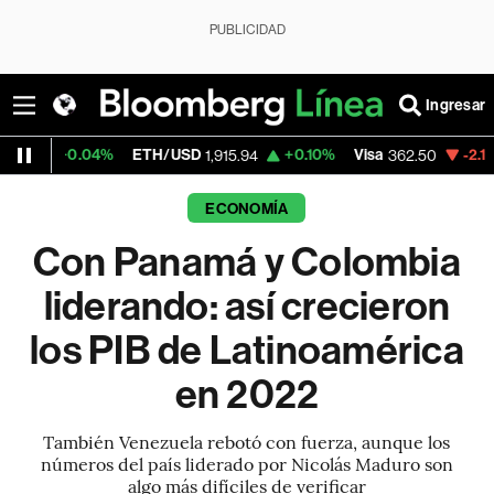
PUBLICIDAD
Ingresar
4%
ETH/USD
+0.10%
Visa
-2.15%
MercadoL
1,915.94
362.50
ECONOMÍA
Con Panamá y Colombia
liderando: así crecieron
los PIB de Latinoamérica
en 2022
También Venezuela rebotó con fuerza, aunque los
números del país liderado por Nicolás Maduro son
algo más difíciles de verificar