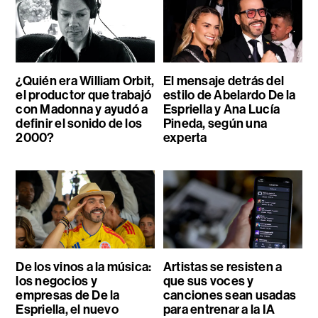
¿Quién era William Orbit,
El mensaje detrás del
el productor que trabajó
estilo de Abelardo De la
con Madonna y ayudó a
Espriella y Ana Lucía
definir el sonido de los
Pineda, según una
2000?
experta
De los vinos a la música:
Artistas se resisten a
los negocios y
que sus voces y
empresas de De la
canciones sean usadas
Espriella, el nuevo
para entrenar a la IA