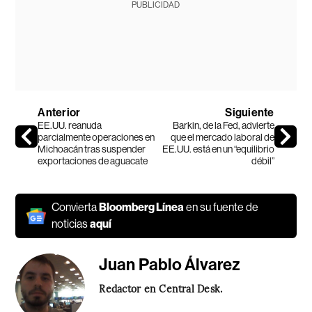
PUBLICIDAD
Anterior
Siguiente
EE.UU. reanuda
Barkin, de la Fed, advierte
parcialmente operaciones en
que el mercado laboral de
Michoacán tras suspender
EE.UU. está en un “equilibrio
exportaciones de aguacate
débil”
Convierta
Bloomberg Línea
en su fuente de
noticias
aquí
Juan Pablo Álvarez
Redactor en Central Desk.