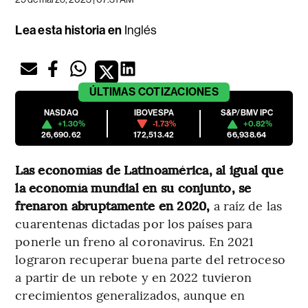
Lea esta historia en
Inglés
ÚLTIMAS
COTIZACIONES
NASDAQ
IBOVESPA
S&P/BMV IPC
+1.30%
-1.73%
+0.82%
26,690.62
172,513.42
66,938.64
Las economías de Latinoamérica, al igual que
la economía mundial en su conjunto, se
frenaron abruptamente en 2020,
a raíz de las
cuarentenas dictadas por los países para
ponerle un freno al coronavirus. En 2021
lograron recuperar buena parte del retroceso
a partir de un rebote y en 2022 tuvieron
crecimientos generalizados, aunque en