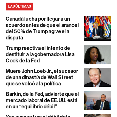
LAS ÚLTIMAS
Canadá lucha por llegar a un
acuerdo antes de que el arancel
del 50% de Trump agrave la
disputa
Trump reactiva el intento de
destituir a la gobernadora Lisa
Cook de la Fed
Muere John Loeb Jr., el sucesor
de una dinastía de Wall Street
que se volcó a la política
Barkin, de la Fed, advierte que el
mercado laboral de EE.UU. está
en un “equilibrio débil”