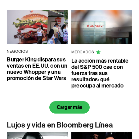
NEGOCIOS
MERCADOS
Burger King dispara sus
La acción más rentable
ventas en EE.UU. con un
del S&P 500 cae con
nuevo Whopper y una
fuerza tras sus
promoción de Star Wars
resultados: qué
preocupa al mercado
Cargar más
Lujos y vida en Bloomberg Línea