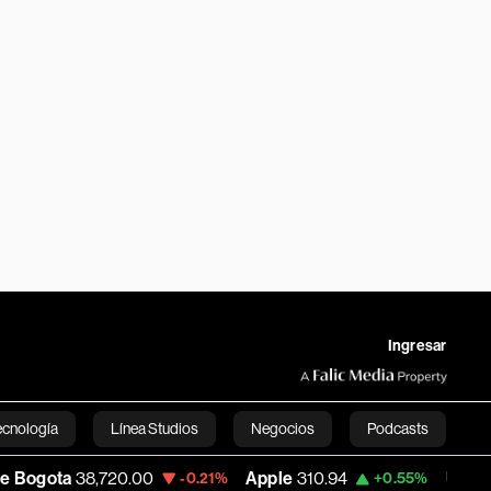
Ingresar
ecnología
Línea Studios
Negocios
Podcasts
38,720.00
Apple
310.94
USD COP
3,175.
-0.21%
+0.55%
English