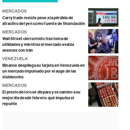
MERCADOS
Carry trade resiste pese a la pérdida de
atractivo del yen como fuente de financiación
MERCADOS
Wall Street cierra mixto tras toma de
utilidades y mientras el mercado evalúa
avances con Irán
VENEZUELA
Binance despliega su tarjeta en Venezuela en
un mercado impulsado por el auge de las
stablecoins
MERCADOS
El precio del oro se dispara y va camino a su
mejor día desde febrero: qué impulsa el
repunte