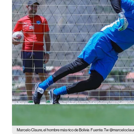
Marcelo Claure, el hombre más rico de Bolivia
Fuente: Tw @marceloclau