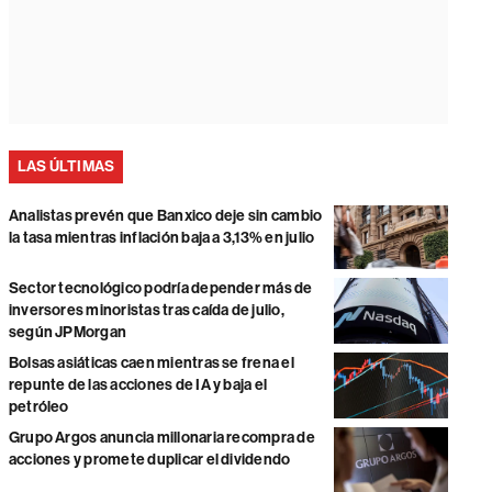
LAS ÚLTIMAS
Analistas prevén que Banxico deje sin cambio
la tasa mientras inflación baja a 3,13% en julio
Sector tecnológico podría depender más de
inversores minoristas tras caída de julio,
según JPMorgan
Bolsas asiáticas caen mientras se frena el
repunte de las acciones de IA y baja el
petróleo
Grupo Argos anuncia millonaria recompra de
acciones y promete duplicar el dividendo