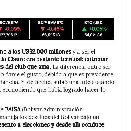
IBOVESPA
S&P/BMV IPC
BTC/USD
-0.09%
-0.46%
+0.05%
177,726.17
66,525.18
64,821.36
rno a los US$2.000 millones
y a ser el
o Claure era bastante terrenal: entrenar
es del club que ama.
La diferencia entre ser
do darse el gusto, debido a que es presidente
s hincha. Y, de hecho, subió una foto atajando
 reconociendo que había logrado hacer lo
de
BAISA
(Bolívar Administración,
 maneja los destinos del Bolívar bajo un
esentó a elecciones y desde allí conduce