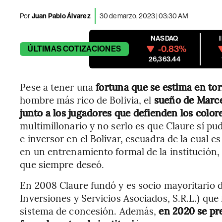
Por
Juan Pablo Álvarez
30 de marzo, 2023 | 03:30 AM
NASDAQ
-0.83%
ÚLTIMAS
COTIZACIONES
26,363.44
Pese a tener una
fortuna que se estima en to
hombre más rico de Bolivia, el
sueño de Marcel
junto a los jugadores que defienden los color
multimillonario y no serlo es que Claure sí pu
e inversor en el Bolívar, escuadra de la cual e
en un entrenamiento formal de la institución,
que siempre deseó.
En 2008 Claure fundó y es socio mayoritario 
Inversiones y Servicios Asociados, S.R.L.) que
sistema de concesión. Además,
en 2020 se pr