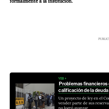
formalmente a la institución.
PUBLIC
VER +
Problemas financieros d
calificación de la deuda
Un proyecto de ley en el Co
vender parte de sus reserva
no logró avanzar