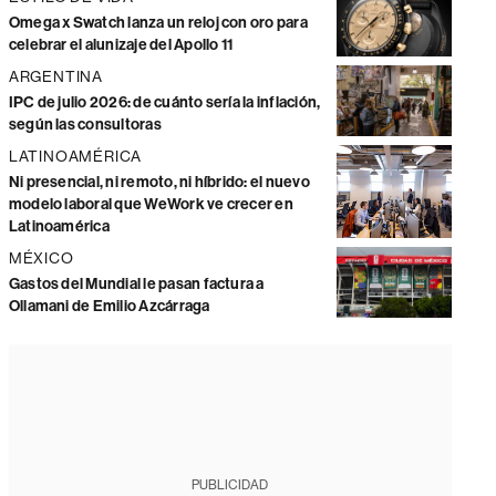
Omega x Swatch lanza un reloj con oro para
celebrar el alunizaje del Apollo 11
ARGENTINA
IPC de julio 2026: de cuánto sería la inflación,
según las consultoras
LATINOAMÉRICA
Ni presencial, ni remoto, ni híbrido: el nuevo
modelo laboral que WeWork ve crecer en
Latinoamérica
MÉXICO
Gastos del Mundial le pasan factura a
Ollamani de Emilio Azcárraga
PUBLICIDAD