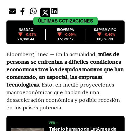
ÚLTIMAS
COTIZACIONES
NASDAQ
IBOVESPA
S&P/BMV IPC
-0.83%
-0.09%
-0.46%
26,363.44
177,726.17
66,525.18
Bloomberg Línea — En la actualidad,
miles de
personas se enfrentan a difíciles condiciones
económicas tras los despidos masivos que han
comenzado, en especial, las empresas
tecnológicas.
Esto, en medio proyecciones
macroeconómicas que hablan de una
desaceleración económica y posible recesión
en los países potencia.
VER +
Talento humano de LatAm es de