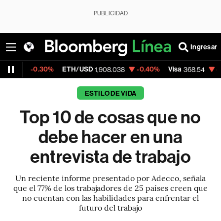
PUBLICIDAD
Ingresar
%
ETH/USD
-0.40%
Visa
-0.28%
Mercad
1,908.038
368.54
ESTILO DE VIDA
Top 10 de cosas que no
debe hacer en una
entrevista de trabajo
Un reciente informe presentado por Adecco, señala
que el 77% de los trabajadores de 25 países creen que
no cuentan con las habilidades para enfrentar el
futuro del trabajo