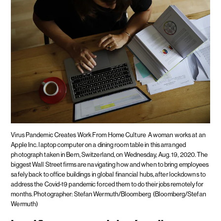
Virus Pandemic Creates Work From Home Culture
A woman works at an
Apple Inc. laptop computer on a dining room table in this arranged
photograph taken in Bern, Switzerland, on Wednesday, Aug. 19, 2020. The
biggest Wall Street firms are navigating how and when to bring employees
safely back to office buildings in global financial hubs, after lockdowns to
address the Covid-19 pandemic forced them to do their jobs remotely for
months. Photographer: Stefan Wermuth/Bloomberg
(Bloomberg/Stefan
Wermuth)