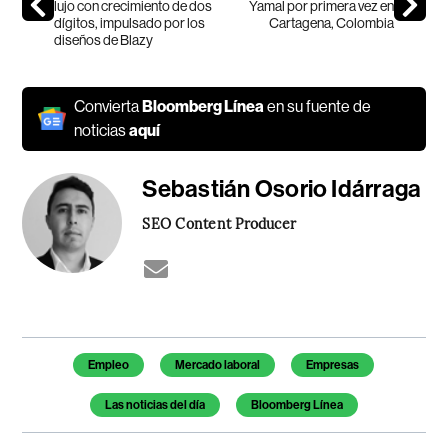
lujo con crecimiento de dos
Yamal por primera vez en
dígitos, impulsado por los
Cartagena, Colombia
diseños de Blazy
Convierta
Bloomberg Línea
en su fuente de
noticias
aquí
Sebastián Osorio Idárraga
SEO Content Producer
Temas de este artículo
Empleo
Mercado laboral
Empresas
Las noticias del día
Bloomberg Línea