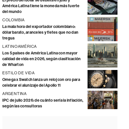
El precio del dólar se debilita en julio y
América Latina tiene la moneda más fuerte
del mundo
COLOMBIA
La mala hora del exportador colombiano:
dólar barato, aranceles y fletes que no dan
tregua
LATINOAMÉRICA
Los 5 países de América Latina con mayor
calidad de vida en 2026, según clasificación
de Wharton
ESTILO DE VIDA
Omega x Swatch lanza un reloj con oro para
celebrar el alunizaje del Apollo 11
ARGENTINA
IPC de julio 2026: de cuánto sería la inflación,
según las consultoras