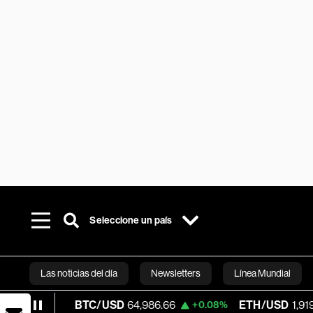
Seleccione un país
Las noticias del día
Newsletters
Línea Mundial
BTC/USD
64,986.66
ETH/USD
1,919.933
+0.02%
+0.08%
Bloomberg 