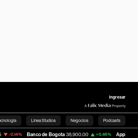
Ingresar
ecnología
Línea Studios
Negocios
Podcasts
Banco de Bogota
38,900.00
Apple
313.305
.14%
+0.46%
English