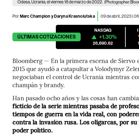
Odesa, Ucrania, el viernes 18 de marzo de 2022.
(Photographer: Blo
Por
Marc Champion y Daryna Krasnolutska
09 de abril, 2023 | 0
NASDAQ
+1.30%
ÚLTIMAS
COTIZACIONES
26,690.62
Bloomberg — En la primera escena de Siervo de
2015 que ayudó a catapultar a Volodymyr Zelen
negociaban el control de Ucrania mientras c
champán y brandy.
Han pasado ocho años y las cosas han cambi
ficticio de la serie mientras pasaba de profes
tiempos de guerra en la vida real, con podere
contra la invasión rusa. Los oligarcas, por s
poder político.