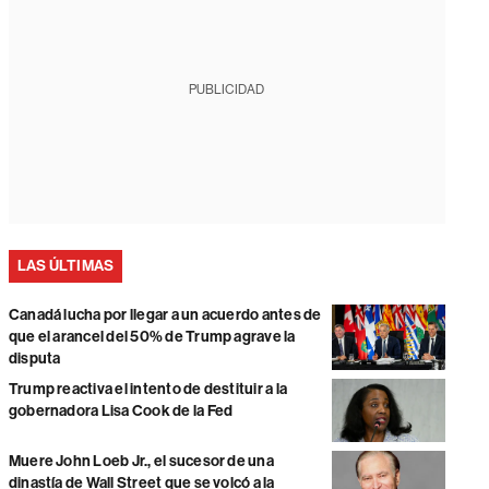
PUBLICIDAD
LAS ÚLTIMAS
Canadá lucha por llegar a un acuerdo antes de
que el arancel del 50% de Trump agrave la
disputa
Trump reactiva el intento de destituir a la
gobernadora Lisa Cook de la Fed
Muere John Loeb Jr., el sucesor de una
dinastía de Wall Street que se volcó a la