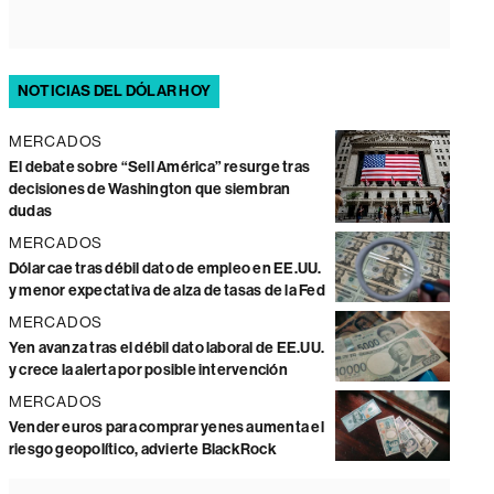
NOTICIAS DEL DÓLAR HOY
MERCADOS
El debate sobre “Sell América” resurge tras
decisiones de Washington que siembran
dudas
MERCADOS
Dólar cae tras débil dato de empleo en EE.UU.
y menor expectativa de alza de tasas de la Fed
MERCADOS
Yen avanza tras el débil dato laboral de EE.UU.
y crece la alerta por posible intervención
MERCADOS
Vender euros para comprar yenes aumenta el
riesgo geopolítico, advierte BlackRock