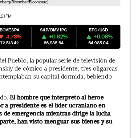
omberg/Bloomber/Bloomberg)
6:21 PM
IBOVESPA
S&P/BMV IPC
BTC/USD
-1.73%
+0.82%
+0.08%
172,513.42
66,938.64
64,985.04
l Pueblo, la popular serie de televisión de
skiy de cómico a presidente, tres oligarcas
ontemplaban su capital dormida, bebiendo
ado.
El hombre que interpretó al héroe
or a presidente es el líder ucraniano en
s de emergencia mientras dirige la lucha
u parte, han visto menguar sus bienes y su