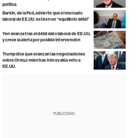
política
Barkin, de la Fed, advierte que el mercado
laboral de EE.UU. está en un “equilibrio débil”
Yen avanza tras el débil dato laboral de EE.UU.
y crece la alerta por posible intervención
Trump dice que avanzan las negociaciones
sobre Ormuz mientras Irán evalúa veto a
EE.UU.
PUBLICIDAD