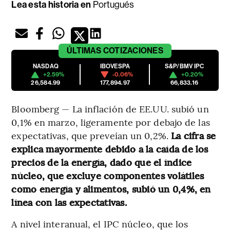
Lea esta historia en
Portugués
ÚLTIMAS
COTIZACIONES
NASDAQ
IBOVESPA
S&P/BMV IPC
+2.59%
-0.06%
+0.20%
26,584.99
177,894.97
66,833.16
Bloomberg — La inflación de EE.UU. subió un
0,1% en marzo, ligeramente por debajo de las
expectativas, que preveían un 0,2%.
La cifra se
explica mayormente debido a la caída de los
precios de la energía, dado que el índice
núcleo, que excluye componentes volátiles
como energía y alimentos, subió un 0,4%, en
línea con las expectativas.
A nivel interanual, el IPC núcleo, que los