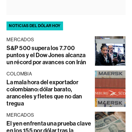
NOTICIAS DEL DÓLAR HOY
MERCADOS
S&P 500 supera los 7.700
puntos y el Dow Jones alcanza
un récord por avances con Irán
COLOMBIA
La mala hora del exportador
colombiano: dólar barato,
aranceles y fletes que no dan
tregua
MERCADOS
El yen enfrenta una prueba clave
en los 155 por dólar tras la