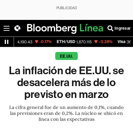
PUBLICIDAD
Ingresar
-0.17%
ETH/USD
-0.28%
Visa
+1
,190.43
1,870.115
369.59
EE.UU.
La inflación de EE.UU. se
desacelera más de lo
previsto en marzo
La cifra general fue de un aumento de 0,1%, cuando
las previsiones eran de 0,2%. La núcleo se ubicó en
línea con las expectativas