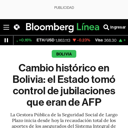
PUBLICIDAD
Ingresar
.16%
ETH/USD
-0.23%
Visa
+0.72%
Merca
1,863.113
368.30
BOLIVIA
Cambio histórico en
Bolivia: el Estado tomó
control de jubilaciones
que eran de AFP
La Gestora Pública de la Seguridad Social de Largo
Plazo inicia desde hoy la recaudación total de los
aportes de los asegurados del Sistema Integral de