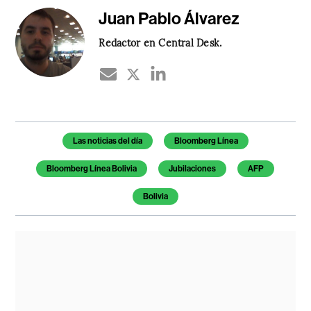
Juan Pablo Álvarez
Redactor en Central Desk.
Temas de este artículo
Las noticias del día
Bloomberg Línea
Bloomberg Línea Bolivia
Jubilaciones
AFP
Bolivia