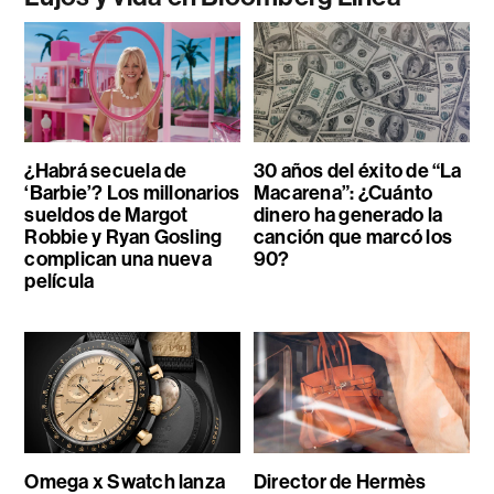
¿Habrá secuela de
30 años del éxito de “La
‘Barbie’? Los millonarios
Macarena”: ¿Cuánto
sueldos de Margot
dinero ha generado la
Robbie y Ryan Gosling
canción que marcó los
complican una nueva
90?
película
Omega x Swatch lanza
Director de Hermès