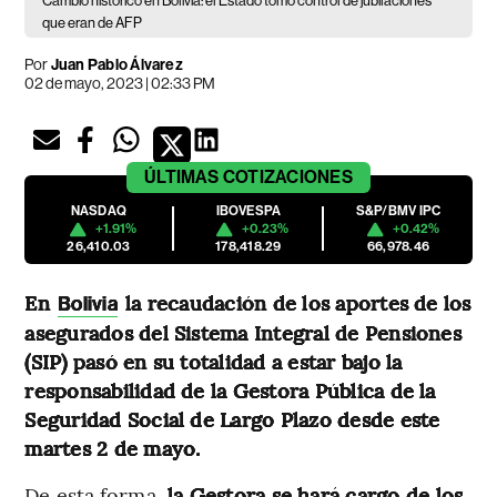
Cambio histórico en Bolivia: el Estado tomó control de jubilaciones
que eran de AFP
Por
Juan Pablo Álvarez
02 de mayo, 2023 | 02:33 PM
ÚLTIMAS
COTIZACIONES
NASDAQ
IBOVESPA
S&P/BMV IPC
+1.91%
+0.23%
+0.42%
26,410.03
178,418.29
66,978.46
En
la recaudación de los aportes de los
Bolivia
asegurados del Sistema Integral de Pensiones
(SIP) pasó en su totalidad a estar bajo la
responsabilidad de la Gestora Pública de la
Seguridad Social de Largo Plazo desde este
martes 2 de mayo.
De esta forma,
la Gestora se hará cargo de los