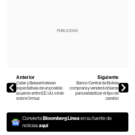
PUBLICIDAD
Anterior
Siguiente
Catar y Bessent elevan
Banco Central de Bolivia
expectativas de un posible
comprará y venderá dólares
acuerdo entre EE.UU. e Irán
para estabilizar el tipo de
sobre Ormuz
cambio
Convierta
Bloomberg Línea
en su fuente de
noticias
aquí