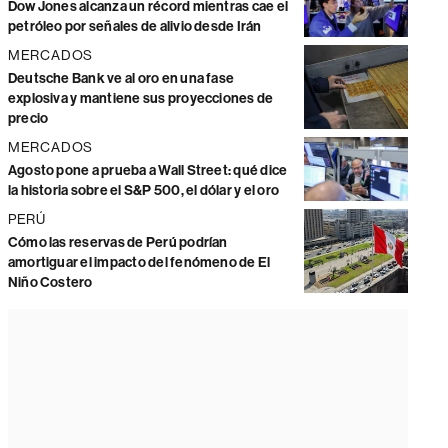
Dow Jones alcanza un récord mientras cae el
petróleo por señales de alivio desde Irán
MERCADOS
Deutsche Bank ve al oro en una fase
explosiva y mantiene sus proyecciones de
precio
MERCADOS
Agosto pone a prueba a Wall Street: qué dice
la historia sobre el S&P 500, el dólar y el oro
PERÚ
Cómo las reservas de Perú podrían
amortiguar el impacto del fenómeno de El
Niño Costero