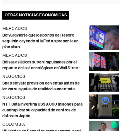
OTRAS NOTICIAS ECONÓMICAS
MERCADOS
BofA advierte que los bonos del Tesoro
seguirán cayendo si la Fed no presenta un
plan claro
MERCADOS
Bolsas asiáticas suben impulsadas por el
repunte de las tecnológicas en Wall Street
NEGOCIOS
Snap eleva la previsión de ventas antes de
lanzar sus gafas de realidad aumentada
NEGOCIOS
NTT Data invertiría US$9.000 millones para
cuadruplicar su capacidad de centros de
datos en Japón
COLOMBIA