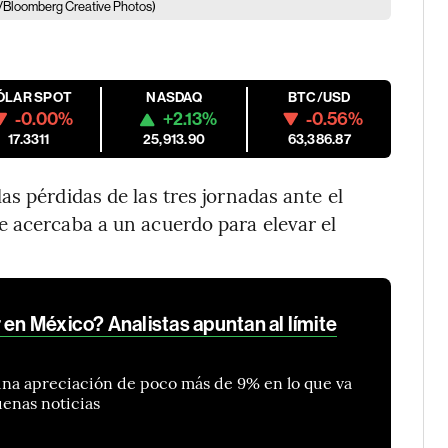
/Bloomberg Creative Photos)
ÓLAR SPOT
NASDAQ
BTC/USD
-0.00%
+2.13%
-0.56%
17.3311
25,913.90
63,386.87
las pérdidas de las tres jornadas ante el
e acercaba a un acuerdo para elevar el
 en México? Analistas apuntan al límite
na apreciación de poco más de 9% en lo que va
uenas noticias