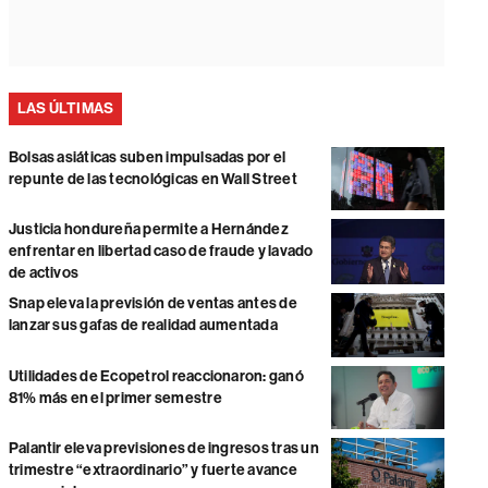
LAS ÚLTIMAS
Bolsas asiáticas suben impulsadas por el
repunte de las tecnológicas en Wall Street
Justicia hondureña permite a Hernández
enfrentar en libertad caso de fraude y lavado
de activos
Snap eleva la previsión de ventas antes de
lanzar sus gafas de realidad aumentada
Utilidades de Ecopetrol reaccionaron: ganó
81% más en el primer semestre
Palantir eleva previsiones de ingresos tras un
trimestre “extraordinario” y fuerte avance