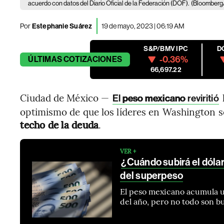
acuerdo con datos del Diario Oficial de la Federación (DOF).
(Bloomberg
Por
Estephanie Suárez
19 de mayo, 2023 | 06:19 AM
S&P/BMV IPC
D
-0.36%
ÚLTIMAS
COTIZACIONES
66,697.22
Ciudad de México —
El
peso mexicano
reviritió
optimismo de que los líderes en Washington s
techo de la deuda
.
VER +
¿Cuándo subirá el dólar
del superpeso
El peso mexicano acumula u
del año, pero no todo son b