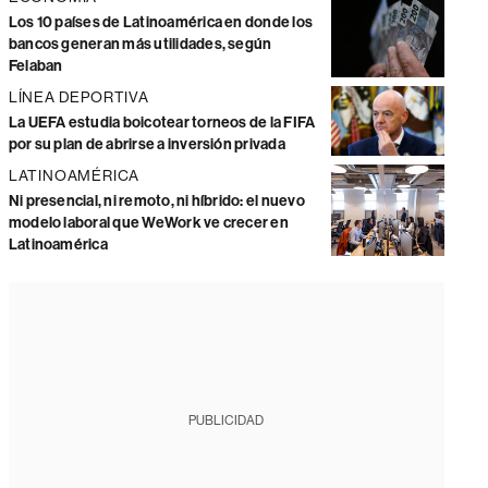
Los 10 países de Latinoamérica en donde los
bancos generan más utilidades, según
Felaban
LÍNEA DEPORTIVA
La UEFA estudia boicotear torneos de la FIFA
por su plan de abrirse a inversión privada
LATINOAMÉRICA
Ni presencial, ni remoto, ni híbrido: el nuevo
modelo laboral que WeWork ve crecer en
Latinoamérica
PUBLICIDAD