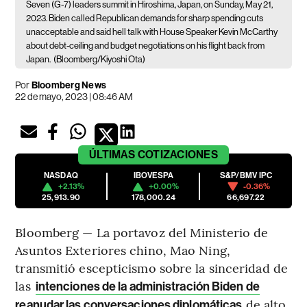
Seven (G-7) leaders summit in Hiroshima, Japan, on Sunday, May 21,
2023. Biden called Republican demands for sharp spending cuts
unacceptable and said hell talk with House Speaker Kevin McCarthy
about debt-ceiling and budget negotiations on his flight back from
Japan.
(Bloomberg/Kiyoshi Ota)
Por
Bloomberg News
22 de mayo, 2023 | 08:46 AM
ÚLTIMAS
COTIZACIONES
NASDAQ
IBOVESPA
S&P/BMV IPC
+2.13%
+0.00%
-0.36%
25,913.90
178,000.24
66,697.22
Bloomberg — La portavoz del Ministerio de
Asuntos Exteriores chino, Mao Ning,
transmitió escepticismo sobre la sinceridad de
las
intenciones de la administración Biden de
de alto
reanudar las conversaciones diplomáticas