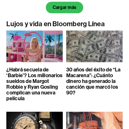
Cargar más
Lujos y vida en Bloomberg Línea
¿Habrá secuela de
30 años del éxito de “La
‘Barbie’? Los millonarios
Macarena”: ¿Cuánto
sueldos de Margot
dinero ha generado la
Robbie y Ryan Gosling
canción que marcó los
complican una nueva
90?
película