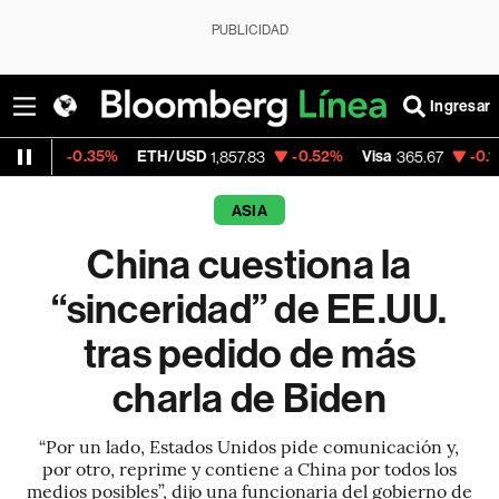
PUBLICIDAD
Ingresar
.35%
ETH/USD
-0.52%
Visa
-0.13%
Mercad
1,857.83
365.67
ASIA
China cuestiona la
“sinceridad” de EE.UU.
tras pedido de más
charla de Biden
“Por un lado, Estados Unidos pide comunicación y,
por otro, reprime y contiene a China por todos los
medios posibles”, dijo una funcionaria del gobierno de