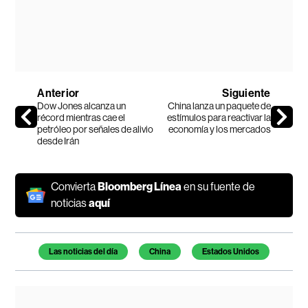
Anterior
Siguiente
Dow Jones alcanza un
China lanza un paquete de
récord mientras cae el
estímulos para reactivar la
petróleo por señales de alivio
economía y los mercados
desde Irán
Convierta
Bloomberg Línea
en su fuente de
noticias
aquí
Temas de este artículo
Las noticias del día
China
Estados Unidos