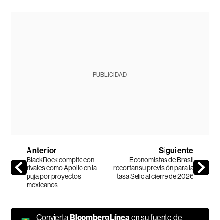
PUBLICIDAD
Anterior
Siguiente
BlackRock compite con
Economistas de Brasil
rivales como Apollo en la
recortan su previsión para la
puja por proyectos
tasa Selic al cierre de 2026
mexicanos
Convierta
Bloomberg Línea
en su fuente de