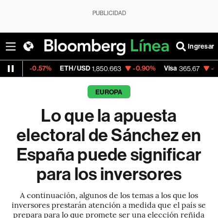
PUBLICIDAD
Ingresar
7%
ETH/USD
-0.90%
Visa
-0.13%
Mercad
1,850.663
365.67
EUROPA
Lo que la apuesta
electoral de Sánchez en
España puede significar
para los inversores
A continuación, algunos de los temas a los que los
inversores prestarán atención a medida que el país se
prepara para lo que promete ser una elección reñida