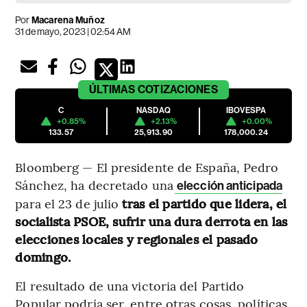
Por
Macarena Muñoz
31 de mayo, 2023 | 02:54 AM
ÚLTIMAS
COTIZACIONES
C
NASDAQ
IBOVESPA
+0.85%
+2.13%
+0.00%
133.57
25,913.90
178,000.24
Bloomberg — El presidente de España, Pedro
Sánchez, ha decretado una
elección anticipada
para el 23 de julio
tras el partido que lidera, el
socialista PSOE, sufrir una dura derrota en las
elecciones locales y regionales el pasado
domingo.
El resultado de una victoria del Partido
Popular podría ser, entre otras cosas, políticas