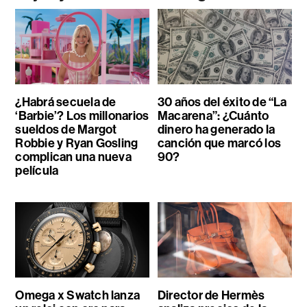
¿Habrá secuela de
30 años del éxito de “La
‘Barbie’? Los millonarios
Macarena”: ¿Cuánto
sueldos de Margot
dinero ha generado la
Robbie y Ryan Gosling
canción que marcó los
complican una nueva
90?
película
Omega x Swatch lanza
Director de Hermès