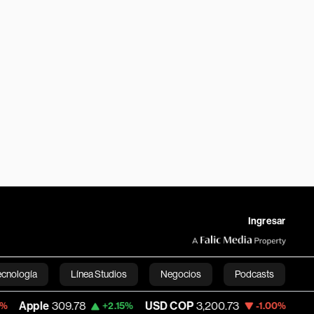
Ingresar
ecnología
Línea Studios
Negocios
Podcasts
309.78
USD COP
3,200.73
Tesla
325.86
+2.15%
-1.00%
English