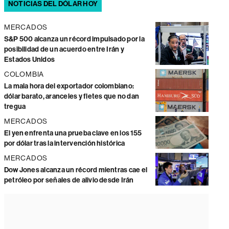
NOTICIAS DEL DÓLAR HOY
MERCADOS
S&P 500 alcanza un récord impulsado por la
posibilidad de un acuerdo entre Irán y
Estados Unidos
COLOMBIA
La mala hora del exportador colombiano:
dólar barato, aranceles y fletes que no dan
tregua
MERCADOS
El yen enfrenta una prueba clave en los 155
por dólar tras la intervención histórica
MERCADOS
Dow Jones alcanza un récord mientras cae el
petróleo por señales de alivio desde Irán