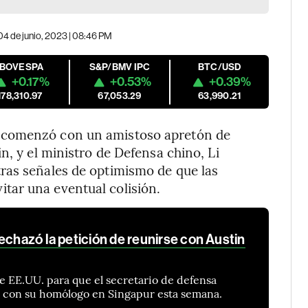
04 de junio, 2023 | 08:46 PM
IBOVESPA
S&P/BMV IPC
BTC/USD
+0.17%
+0.53%
+0.39%
178,310.97
67,053.29
63,990.21
 comenzó con un amistoso apretón de
n, y el ministro de Defensa chino, Li
ras señales de optimismo de que las
tar una eventual colisión.
echazó la petición de reunirse con Austin
de EE.UU. para que el secretario de defensa
 con su homólogo en Singapur esta semana.