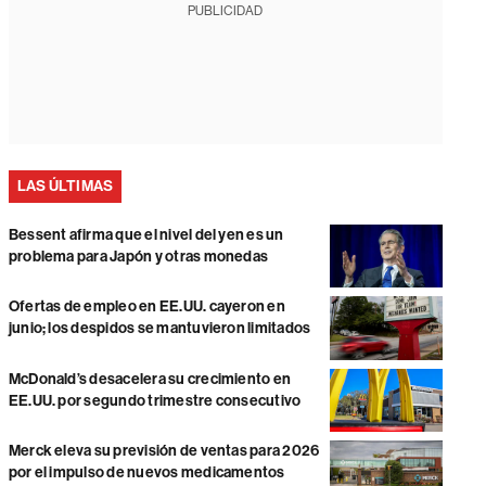
PUBLICIDAD
LAS ÚLTIMAS
Bessent afirma que el nivel del yen es un
problema para Japón y otras monedas
Ofertas de empleo en EE.UU. cayeron en
junio; los despidos se mantuvieron limitados
McDonald’s desacelera su crecimiento en
EE.UU. por segundo trimestre consecutivo
Merck eleva su previsión de ventas para 2026
por el impulso de nuevos medicamentos