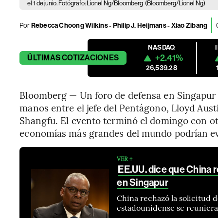
el 1 de junio. Fotógrafo: Lionel Ng/Bloomberg
(Bloomberg/Lionel Ng)
Por
Rebecca Choong Wilkins - Philip J. Heijmans - Xiao Zibang
NASDAQ
+2.41%
ÚLTIMAS
COTIZACIONES
26,539.28
Bloomberg — Un foro de defensa en Singapur
manos entre el jefe del Pentágono, Lloyd Austi
Shangfu. El evento terminó el domingo con ot
economías más grandes del mundo podrían evi
VER +
EE.UU. dice que China r
en Singapur
China rechazó la solicitud 
estadounidense se reuniera