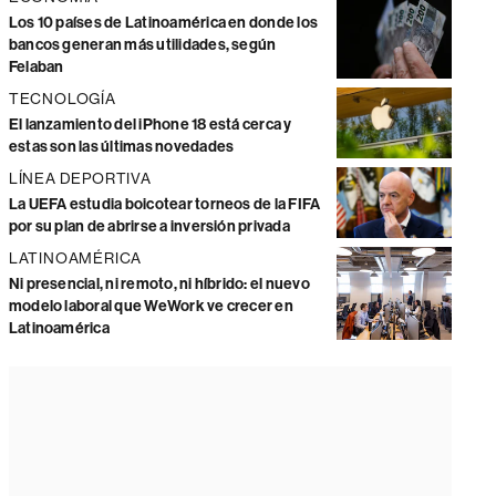
Los 10 países de Latinoamérica en donde los
bancos generan más utilidades, según
Felaban
TECNOLOGÍA
El lanzamiento del iPhone 18 está cerca y
estas son las últimas novedades
LÍNEA DEPORTIVA
La UEFA estudia boicotear torneos de la FIFA
por su plan de abrirse a inversión privada
LATINOAMÉRICA
Ni presencial, ni remoto, ni híbrido: el nuevo
modelo laboral que WeWork ve crecer en
Latinoamérica