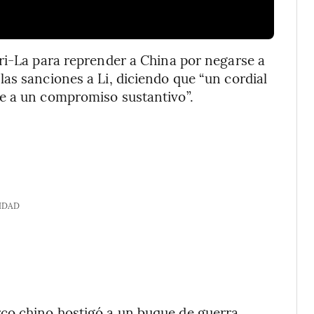
ri-La para reprender a China por negarse a
as sanciones a Li, diciendo que “un cordial
e a un compromiso sustantivo”.
IDAD
co chino hostigó a un buque de guerra