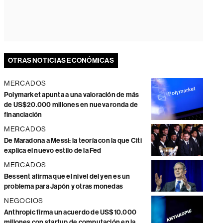
OTRAS NOTICIAS ECONÓMICAS
MERCADOS
Polymarket apunta a una valoración de más
de US$20.000 millones en nueva ronda de
financiación
MERCADOS
De Maradona a Messi: la teoría con la que Citi
explica el nuevo estilo de la Fed
MERCADOS
Bessent afirma que el nivel del yen es un
problema para Japón y otras monedas
NEGOCIOS
Anthropic firma un acuerdo de US$10.000
millones con startup de computación en la