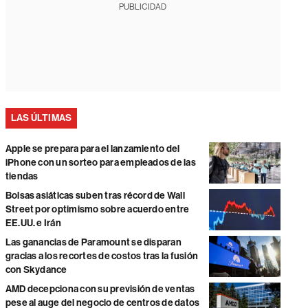
PUBLICIDAD
LAS ÚLTIMAS
Apple se prepara para el lanzamiento del
iPhone con un sorteo para empleados de las
tiendas
Bolsas asiáticas suben tras récord de Wall
Street por optimismo sobre acuerdo entre
EE.UU. e Irán
Las ganancias de Paramount se disparan
gracias a los recortes de costos tras la fusión
con Skydance
AMD decepciona con su previsión de ventas
pese al auge del negocio de centros de datos