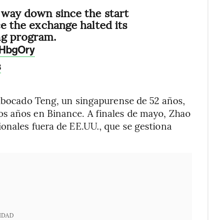
 way down since the start
ce the exchange halted its
ng program.
SHbgOry
3
 abocado Teng, un singapurense de 52 años,
s años en Binance. A finales de mayo, Zhao
onales fuera de EE.UU., que se gestiona
IDAD