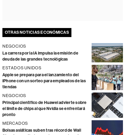
OTRAS NOTICIAS ECONÓMICAS
NEGOCIOS
La carrera por la IA impulsa la emisión de
deuda de las grandes tecnológicas
ESTADOS UNIDOS
Apple se prepara para el lanzamiento del
iPhone con un sorteo para empleados de las
tiendas
NEGOCIOS
Principal científico de Huawei advierte sobre
el límite de chips al que Nvidia se enfrentará
pronto
MERCADOS
Bolsas asiáticas suben tras récord de Wall