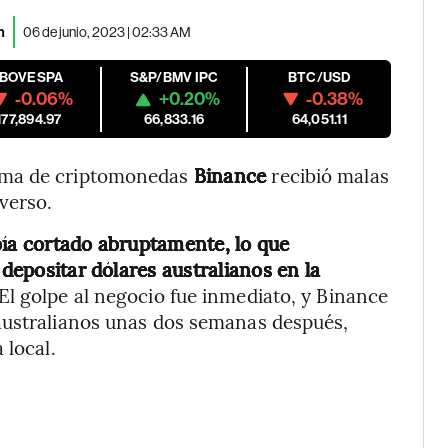
n
06 de junio, 2023 | 02:33 AM
IBOVESPA
S&P/BMV IPC
BTC/USD
-0.06%
+0.20%
-0.38%
177,894.97
66,833.16
64,051.11
rma de criptomonedas
Binance
recibió malas
verso.
bía cortado abruptamente, lo que
 depositar dólares australianos en la
El golpe al negocio fue inmediato, y Binance
australianos unas dos semanas después,
 local.