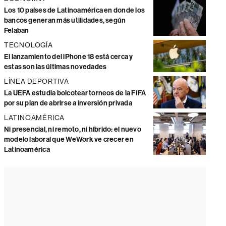
Los 10 países de Latinoamérica en donde los
bancos generan más utilidades, según
Felaban
TECNOLOGÍA
El lanzamiento del iPhone 18 está cerca y
estas son las últimas novedades
LÍNEA DEPORTIVA
La UEFA estudia boicotear torneos de la FIFA
por su plan de abrirse a inversión privada
LATINOAMÉRICA
Ni presencial, ni remoto, ni híbrido: el nuevo
modelo laboral que WeWork ve crecer en
Latinoamérica