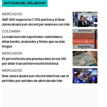
NOTICIAS DEL DÓLAR HOY
MERCADOS
S&P 500 supera los 7.700 puntos y el Dow
Jones alcanza un récord por avances con Irán
COLOMBIA
La mala hora del exportador colombiano:
dólar barato, aranceles y fletes que no dan
tregua
MERCADOS
El yen enfrenta una prueba clave en los 155
por dólar tras la intervención histórica
MERCADOS
Dow Jones alcanza un récord mientras cae el
petróleo por señales de alivio desde Irán