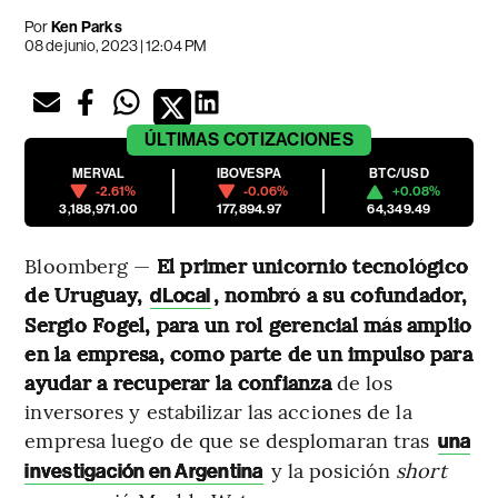
Por
Ken Parks
08 de junio, 2023 | 12:04 PM
ÚLTIMAS
COTIZACIONES
MERVAL
IBOVESPA
BTC/USD
-2.61%
-0.06%
+0.08%
3,188,971.00
177,894.97
64,349.49
Bloomberg —
El primer unicornio tecnológico
de Uruguay,
, nombró a su cofundador,
dLocal
Sergio Fogel, para un rol gerencial más amplio
en la empresa, como parte de un impulso para
ayudar a recuperar la confianza
de los
inversores y estabilizar las acciones de la
empresa luego de que se desplomaran tras
una
y la posición
short
investigación en Argentina