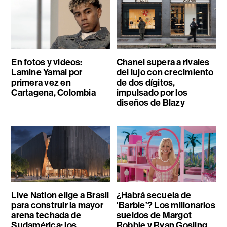
En fotos y videos:
Chanel supera a rivales
Lamine Yamal por
del lujo con crecimiento
primera vez en
de dos dígitos,
Cartagena, Colombia
impulsado por los
diseños de Blazy
Live Nation elige a Brasil
¿Habrá secuela de
para construir la mayor
‘Barbie’? Los millonarios
arena techada de
sueldos de Margot
Sudamérica: los
Robbie y Ryan Gosling