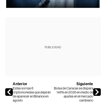
PUBLICIDAD
Anterior
Siguiente
Estas son las 6
Bolsa de Caracas se dispara
criptomonedas que dejarán
146% en 2026 en medio de
de aparecer en Binance en
ajustes en el mercado
agosto
cambiario