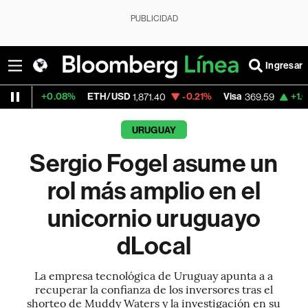
PUBLICIDAD
Ingresar
08%
ETH/USD
-0.21%
Visa
+1.07%
Mercado
1,871.40
369.59
URUGUAY
Sergio Fogel asume un
rol más amplio en el
unicornio uruguayo
dLocal
La empresa tecnológica de Uruguay apunta a a
recuperar la confianza de los inversores tras el
shorteo de Muddy Waters y la investigación en su