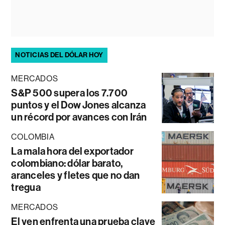
NOTICIAS DEL DÓLAR HOY
MERCADOS
S&P 500 supera los 7.700
puntos y el Dow Jones alcanza
un récord por avances con Irán
COLOMBIA
La mala hora del exportador
colombiano: dólar barato,
aranceles y fletes que no dan
tregua
MERCADOS
El yen enfrenta una prueba clave