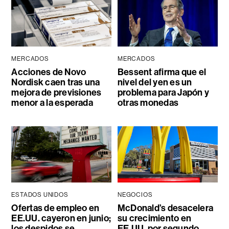
MERCADOS
MERCADOS
Acciones de Novo
Bessent afirma que el
Nordisk caen tras una
nivel del yen es un
mejora de previsiones
problema para Japón y
menor a la esperada
otras monedas
ESTADOS UNIDOS
NEGOCIOS
Ofertas de empleo en
McDonald’s desacelera
EE.UU. cayeron en junio;
su crecimiento en
los despidos se
EE.UU. por segundo