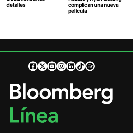
detalles
complican una nueva
película