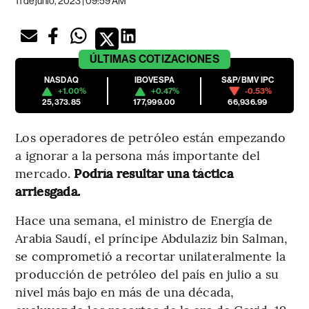
11 de junio, 2023 | 09:59 AM
ÚLTIMAS
COTIZACIONES
NASDAQ
IBOVESPA
S&P/BMV IPC
+1.00%
+0.47%
-0.53%
25,373.85
177,999.00
66,936.99
Los operadores de petróleo están empezando
a ignorar a la persona más importante del
mercado.
Podría resultar una táctica
arriesgada.
Hace una semana, el ministro de Energía de
Arabia Saudí, el príncipe Abdulaziz bin Salman,
se comprometió a recortar unilateralmente la
producción de petróleo del país en julio a su
nivel más bajo en más de una década,