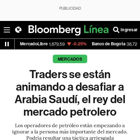
PUBLICIDAD
Ingresar
rcadoLibre
-0.25%
Banco de Bogota
+3.2
1,879.59
38,720.00
MERCADOS
Traders se están
animando a desafiar a
Arabia Saudí, el rey del
mercado petrolero
Los operadores de petróleo están empezando a
ignorar a la persona más importante del mercado.
Podría resultar una táctica arriesgada