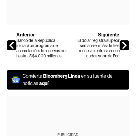
Anterior
Siguiente
Banco de la República
El dólar registra su peor
iniciará un programa de
semana en más de tres
acumulación de reservas por
meses mientras crecen
hasta US$4.000 millones
dudas sobre la Fed
Convierta
Bloomberg Línea
en su fuente de
noticias
aquí
PUBLICIDAD