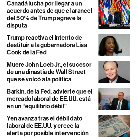
Canadá lucha por llegar a un
acuerdo antes de que el arancel
del 50% de Trump agrave la
disputa
Trump reactiva el intento de
destituir a la gobernadora Lisa
Cook de la Fed
Muere John Loeb Jr., el sucesor
de una dinastía de Wall Street
que se volcó a la política
Barkin, de la Fed, advierte que el
mercado laboral de EE.UU. está
en un “equilibrio débil”
Yen avanza tras el débil dato
laboral de EE.UU. y crece la
alerta por posible intervención