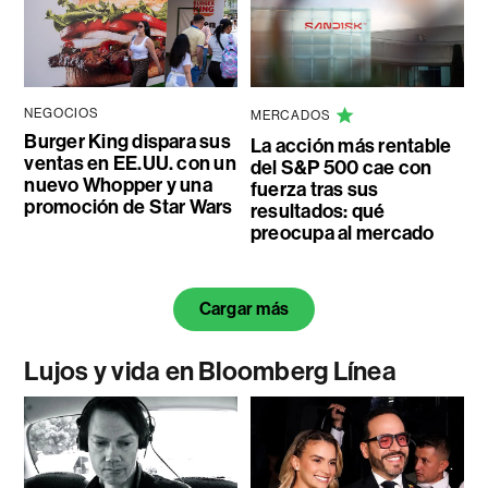
NEGOCIOS
MERCADOS
Burger King dispara sus
La acción más rentable
ventas en EE.UU. con un
del S&P 500 cae con
nuevo Whopper y una
fuerza tras sus
promoción de Star Wars
resultados: qué
preocupa al mercado
Cargar más
Lujos y vida en Bloomberg Línea