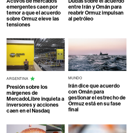
Activos de mercados
Dudas sobre el acuerdo
emergentes caen por
entre Irán y Omán para
temor a que el acuerdo
reabrir Ormuz impulsan
sobre Ormuz eleve las
al petróleo
tensiones
MUNDO
ARGENTINA
Irán dice que acuerdo
Presión sobre los
con Omán para
márgenes de
gestionar el estrecho de
MercadoLibre inquieta a
Ormuz está en su fase
inversores y acciones
final
caen en el Nasdaq