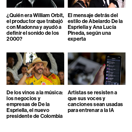
¿Quién era William Orbit,
El mensaje detrás del
el productor que trabajó
estilo de Abelardo De la
con Madonna y ayudó a
Espriella y Ana Lucía
definir el sonido de los
Pineda, según una
2000?
experta
De los vinos a la música:
Artistas se resisten a
los negocios y
que sus voces y
empresas de De la
canciones sean usadas
Espriella, el nuevo
para entrenar a la IA
presidente de Colombia