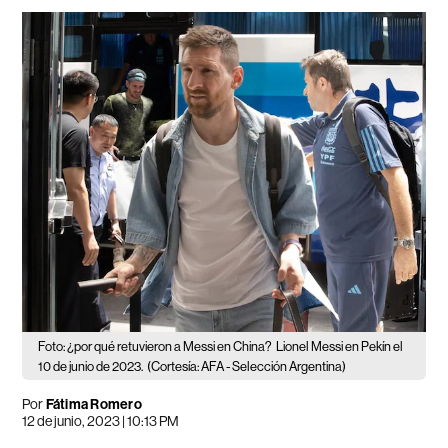
Foto: ¿por qué retuvieron a Messi en China?
Lionel Messi en Pekín el
10 de junio de 2023.
(Cortesía: AFA - Selección Argentina)
Por
Fátima Romero
12 de junio, 2023 | 10:13 PM