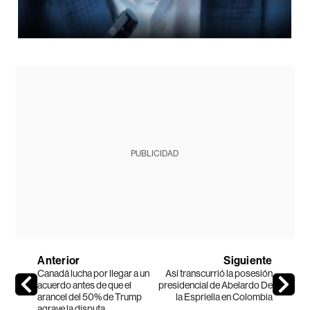
PUBLICIDAD
Anterior
Siguiente
Canadá lucha por llegar a un
Así transcurrió la posesión
acuerdo antes de que el
presidencial de Abelardo De
arancel del 50% de Trump
la Espriella en Colombia
agrave la disputa