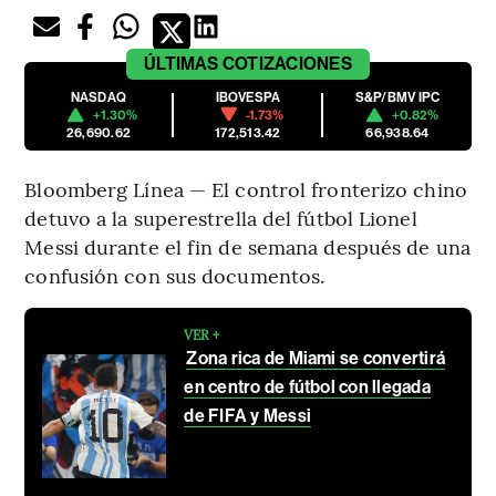
ÚLTIMAS
COTIZACIONES
NASDAQ
IBOVESPA
S&P/BMV IPC
+1.30%
-1.73%
+0.82%
26,690.62
172,513.42
66,938.64
Bloomberg Línea — El control fronterizo chino
detuvo a la superestrella del fútbol Lionel
Messi durante el fin de semana después de una
confusión con sus documentos.
VER +
Zona rica de Miami se convertirá
en centro de fútbol con llegada
de FIFA y Messi