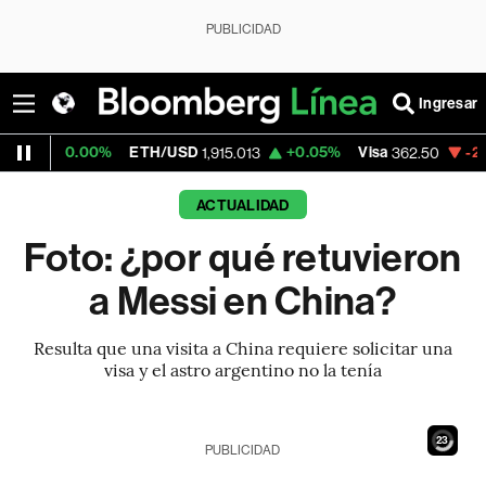
PUBLICIDAD
Ingresar
%
ETH/USD
+0.05%
Visa
-2.15%
Mercado
1,915.013
362.50
ACTUALIDAD
Foto: ¿por qué retuvieron
a Messi en China?
Resulta que una visita a China requiere solicitar una
visa y el astro argentino no la tenía
21
PUBLICIDAD