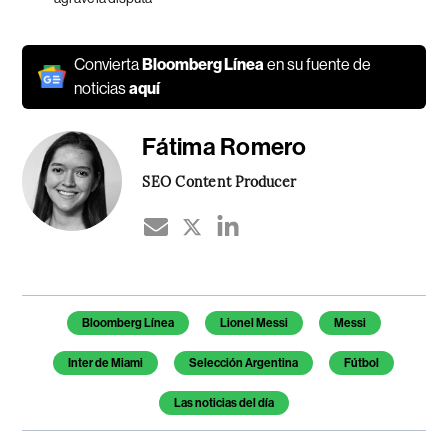
Convierta
Bloomberg Línea
en su fuente de
noticias
aquí
Fátima Romero
SEO Content Producer
Temas de este artículo
Bloomberg Línea
Lionel Messi
Messi
Inter de Miami
Selección Argentina
Fútbol
Las noticias del día