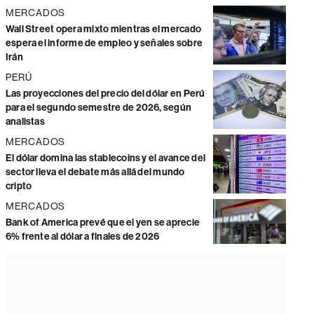
MERCADOS
Wall Street opera mixto mientras el mercado
espera el informe de empleo y señales sobre
Irán
PERÚ
Las proyecciones del precio del dólar en Perú
para el segundo semestre de 2026, según
analistas
MERCADOS
El dólar domina las stablecoins y el avance del
sector lleva el debate más allá del mundo
cripto
MERCADOS
Bank of America prevé que el yen se aprecie
6% frente al dólar a finales de 2026