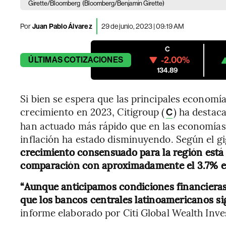
Girette/Bloomberg
(Bloomberg/Benjamin Girette)
Por
Juan Pablo Álvarez
29 de junio, 2023 | 09:19 AM
C
-2.00%
ÚLTIMAS
COTIZACIONES
134.89
Si bien se espera que las principales economí
crecimiento en 2023, Citigroup (
) ha destac
C
han actuado más rápido que en las economías 
inflación ha estado disminuyendo. Según el g
crecimiento consensuado para la región está 
comparación con aproximadamente el 3.7% e
“Aunque anticipamos condiciones financieras 
que los bancos centrales latinoamericanos si
informe elaborado por Citi Global Wealth Inv