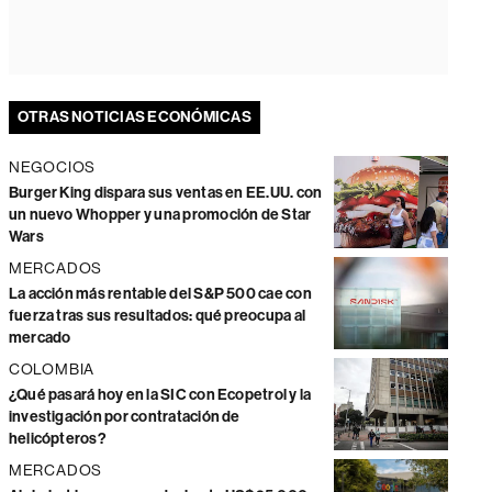
OTRAS NOTICIAS ECONÓMICAS
NEGOCIOS
Burger King dispara sus ventas en EE.UU. con
un nuevo Whopper y una promoción de Star
Wars
MERCADOS
La acción más rentable del S&P 500 cae con
fuerza tras sus resultados: qué preocupa al
mercado
COLOMBIA
¿Qué pasará hoy en la SIC con Ecopetrol y la
investigación por contratación de
helicópteros?
MERCADOS