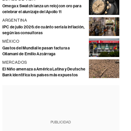
Omega x Swatch lanza un reloj con oro para
celebrar el alunizaje del Apollo 11
ARGENTINA
IPC de julio 2026: de cuánto sería la inflación,
según las consultoras
MÉXICO
Gastos del Mundial le pasan factura a
Ollamani de Emilio Azcárraga
MERCADOS
El Niño amenaza a América Latina y Deutsche
Bank identifica los países más expuestos
PUBLICIDAD