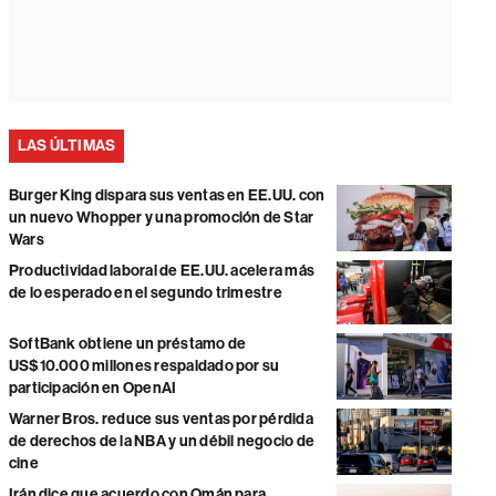
LAS ÚLTIMAS
Burger King dispara sus ventas en EE.UU. con
un nuevo Whopper y una promoción de Star
Wars
Productividad laboral de EE.UU. acelera más
de lo esperado en el segundo trimestre
SoftBank obtiene un préstamo de
US$10.000 millones respaldado por su
participación en OpenAI
Warner Bros. reduce sus ventas por pérdida
de derechos de la NBA y un débil negocio de
cine
Irán dice que acuerdo con Omán para