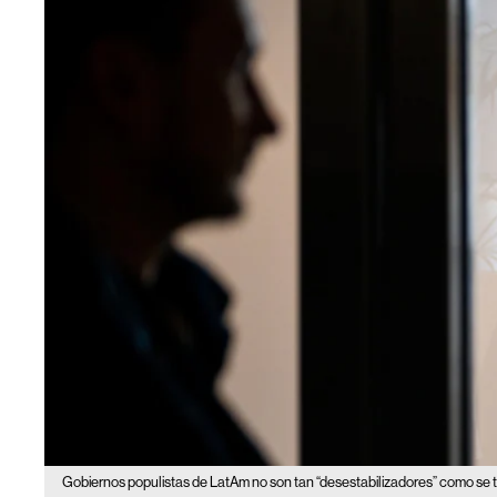
Gobiernos populistas de LatAm no son tan “desestabilizadores” como se te