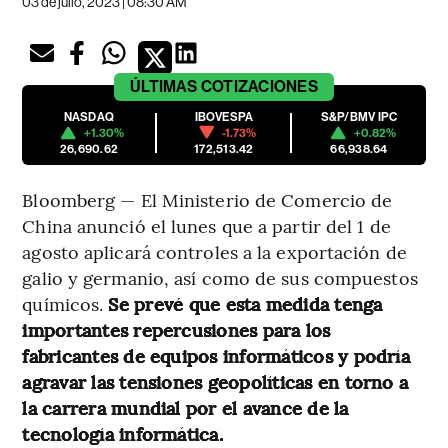
03 de julio, 2023 | 08:30 AM
ÚLTIMAS
COTIZACIONES
NASDAQ
IBOVESPA
S&P/BMV IPC
+1.30%
-1.73%
+0.82%
26,690.62
172,513.42
66,938.64
Bloomberg — El Ministerio de Comercio de
China anunció el lunes que a partir del 1 de
agosto aplicará controles a la exportación de
galio y germanio, así como de sus compuestos
químicos.
Se prevé que esta medida tenga
importantes repercusiones para los
fabricantes de equipos informáticos y podría
agravar las tensiones geopolíticas en torno a
la carrera mundial por el avance de la
tecnología informática.