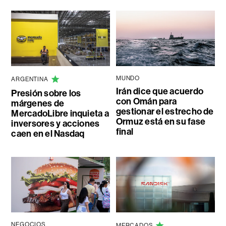
MUNDO
ARGENTINA
Irán dice que acuerdo
Presión sobre los
con Omán para
márgenes de
gestionar el estrecho de
MercadoLibre inquieta a
Ormuz está en su fase
inversores y acciones
final
caen en el Nasdaq
NEGOCIOS
MERCADOS