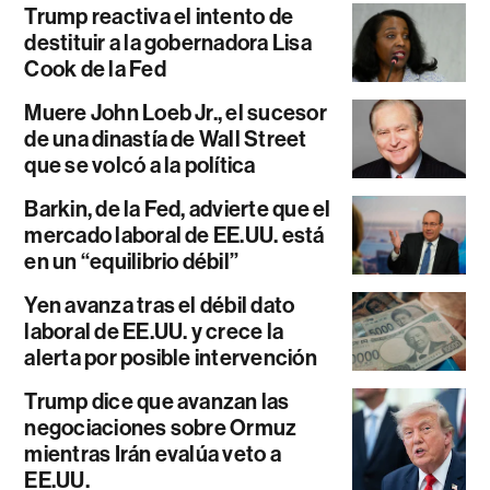
Trump reactiva el intento de
destituir a la gobernadora Lisa
Cook de la Fed
Muere John Loeb Jr., el sucesor
de una dinastía de Wall Street
que se volcó a la política
Barkin, de la Fed, advierte que el
mercado laboral de EE.UU. está
en un “equilibrio débil”
Yen avanza tras el débil dato
laboral de EE.UU. y crece la
alerta por posible intervención
Trump dice que avanzan las
negociaciones sobre Ormuz
mientras Irán evalúa veto a
EE.UU.