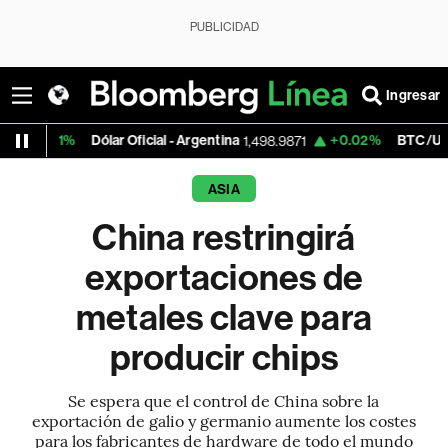
PUBLICIDAD
Ingresar
Dólar Oficial - Argentina
+0.02%
BTC/USD
1,498.9871
64,960.7
ASIA
China restringirá
exportaciones de
metales clave para
producir chips
Se espera que el control de China sobre la
exportación de galio y germanio aumente los costes
para los fabricantes de hardware de todo el mundo