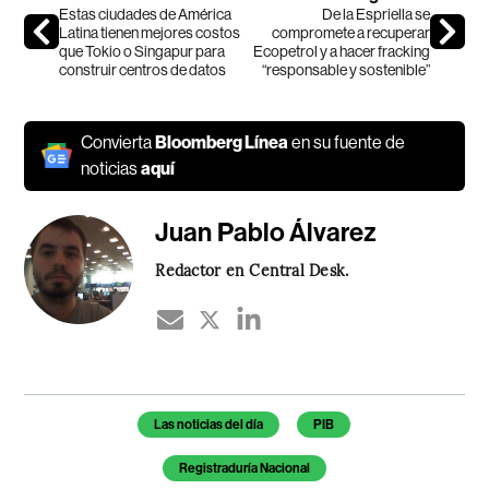
Estas ciudades de América
De la Espriella se
Latina tienen mejores costos
compromete a recuperar
que Tokio o Singapur para
Ecopetrol y a hacer fracking
construir centros de datos
“responsable y sostenible”
Convierta
Bloomberg Línea
en su fuente de
noticias
aquí
Juan Pablo Álvarez
Redactor en Central Desk.
Temas de este artículo
Las noticias del día
PIB
Registraduría Nacional