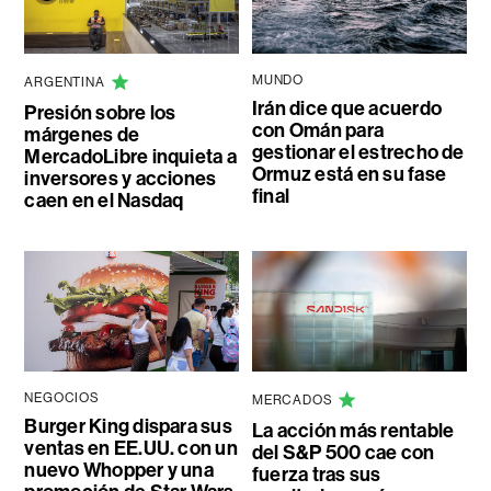
MUNDO
ARGENTINA
Irán dice que acuerdo
Presión sobre los
con Omán para
márgenes de
gestionar el estrecho de
MercadoLibre inquieta a
Ormuz está en su fase
inversores y acciones
final
caen en el Nasdaq
NEGOCIOS
MERCADOS
Burger King dispara sus
La acción más rentable
ventas en EE.UU. con un
del S&P 500 cae con
nuevo Whopper y una
fuerza tras sus