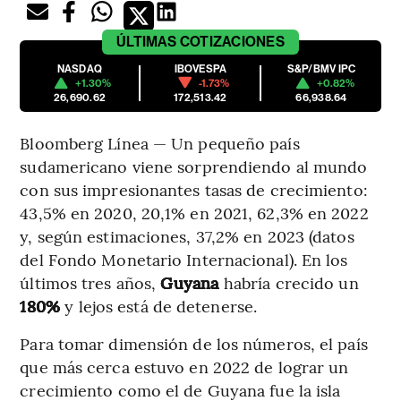
ÚLTIMAS
COTIZACIONES
NASDAQ
IBOVESPA
S&P/BMV IPC
+1.30%
-1.73%
+0.82%
26,690.62
172,513.42
66,938.64
Bloomberg Línea — Un pequeño país
sudamericano viene sorprendiendo al mundo
con sus impresionantes tasas de crecimiento:
43,5% en 2020, 20,1% en 2021, 62,3% en 2022
y, según estimaciones, 37,2% en 2023 (datos
del Fondo Monetario Internacional). En los
últimos tres años,
Guyana
habría crecido un
180%
y lejos está de detenerse.
Para tomar dimensión de los números, el país
que más cerca estuvo en 2022 de lograr un
crecimiento como el de Guyana fue la isla