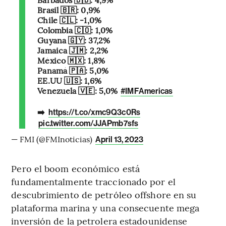
Brasil 🇧🇷: 0,9%
Chile 🇨🇱: -1,0%
Colombia 🇨🇴: 1,0%
Guyana 🇬🇾: 37,2%
Jamaica 🇯🇲: 2,2%
México 🇲🇽: 1,8%
Panamá 🇵🇦: 5,0%
EE.UU 🇺🇸: 1,6%
Venezuela 🇻🇪: 5,0%
#IMFAmericas
➡️
https://t.co/xmc9Q3c0Rs
pic.twitter.com/JJAPmb7sfs
— FMI (@FMInoticias)
April 13, 2023
Pero el boom económico está
fundamentalmente traccionado por el
descubrimiento de petróleo offshore en su
plataforma marina y una consecuente mega
inversión de la petrolera estadounidense