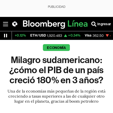
PUBLICIDAD
Ingresar
.12%
ETH/USD
+0.34%
Visa
-2.15%
Merc
1,920.483
362.50
ECONOMÍA
Milagro sudamericano:
¿cómo el PIB de un país
creció 180% en 3 años?
Una de la economías más pequeñas de la región está
creciendo a tasas superiores a las de cualquier otro
lugar en el planeta, gracias al boom petrolero