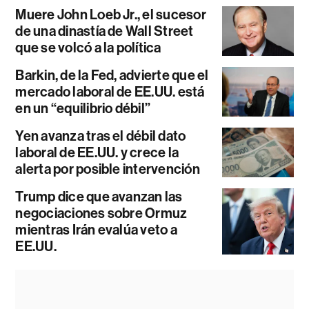
Muere John Loeb Jr., el sucesor
de una dinastía de Wall Street
que se volcó a la política
Barkin, de la Fed, advierte que el
mercado laboral de EE.UU. está
en un “equilibrio débil”
Yen avanza tras el débil dato
laboral de EE.UU. y crece la
alerta por posible intervención
Trump dice que avanzan las
negociaciones sobre Ormuz
mientras Irán evalúa veto a
EE.UU.