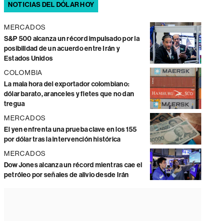
NOTICIAS DEL DÓLAR HOY
MERCADOS
S&P 500 alcanza un récord impulsado por la
posibilidad de un acuerdo entre Irán y
Estados Unidos
COLOMBIA
La mala hora del exportador colombiano:
dólar barato, aranceles y fletes que no dan
tregua
MERCADOS
El yen enfrenta una prueba clave en los 155
por dólar tras la intervención histórica
MERCADOS
Dow Jones alcanza un récord mientras cae el
petróleo por señales de alivio desde Irán