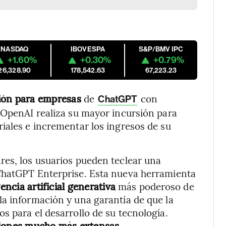
NASDAQ
IBOVESPA
S&P/BMV IPC
+1.60%
+0.30%
+0.79%
26,328.90
178,542.63
67,223.23
ión para empresas
de
con
ChatGPT
 OpenAI realiza su mayor incursión para
iales e incrementar los ingresos de su
res, los usuarios pueden teclear una
ChatGPT Enterprise. Esta nueva herramienta
encia artificial generativa
más poderoso de
a información y una garantía de que la
s para el desarrollo de su tecnología.
ciones mucho más extensas.