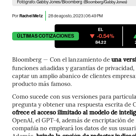
Fotógrafo: Gabby Jones/Bloomberg
(Bloomberg/Gabby Jones)
Por
Rachel Metz
28 de agosto, 2023 | 06:49 PM
EL
-0.54%
ÚLTIMAS
COTIZACIONES
84.22
Bloomberg — Con el lanzamiento de
una vers
funciones añadidas y garantías de privacidad,
captar un amplio abanico de clientes empresar
producto más famoso.
Como sucede con sus versiones para particula
pregunta y obtener una respuesta escrita de 
ofrece el acceso ilimitado al modelo de intelig
OpenAI, el GPT-4, además de encriptación de l
compañía no empleará los datos de sus usuario
Además,
brinda la opción de redactar indica