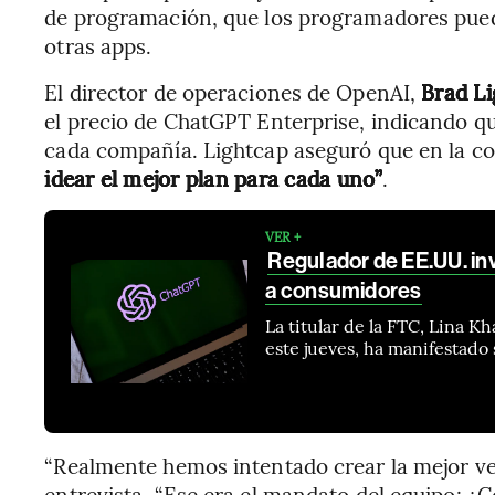
de programación, que los programadores puede
otras apps.
El director de operaciones de OpenAI,
Brad L
el precio de ChatGPT Enterprise, indicando q
cada compañía. Lightcap aseguró que en la 
idear el mejor plan para cada uno”
.
VER +
Regulador de EE.UU. in
a consumidores
La titular de la FTC, Lina 
este jueves, ha manifestado
“Realmente hemos intentado crear la mejor ve
entrevista. “Ese era el mandato del equipo: ¿