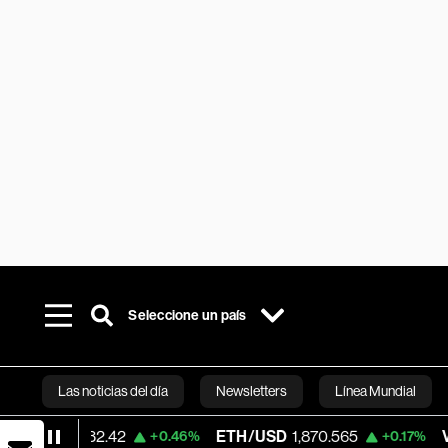
Seleccione un país
Las noticias del día
Newsletters
Línea Mundial
032.42
ETH/USD
1,870.565
Visa
365.85
+0.46%
+0.17%
Bloomberg 