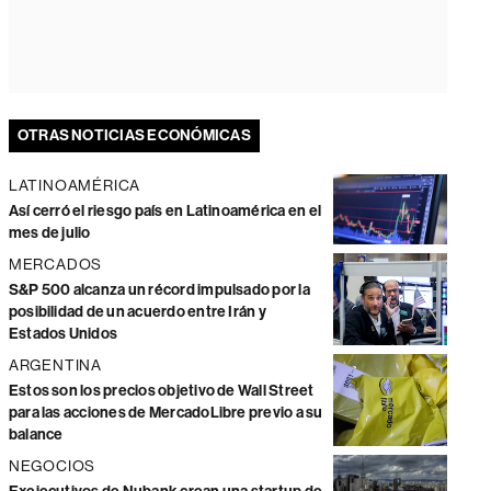
OTRAS NOTICIAS ECONÓMICAS
LATINOAMÉRICA
Así cerró el riesgo país en Latinoamérica en el
mes de julio
MERCADOS
S&P 500 alcanza un récord impulsado por la
posibilidad de un acuerdo entre Irán y
Estados Unidos
ARGENTINA
Estos son los precios objetivo de Wall Street
para las acciones de MercadoLibre previo a su
balance
NEGOCIOS