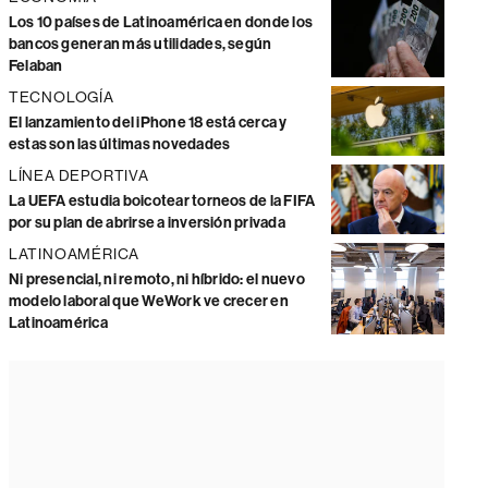
Los 10 países de Latinoamérica en donde los
bancos generan más utilidades, según
Felaban
TECNOLOGÍA
El lanzamiento del iPhone 18 está cerca y
estas son las últimas novedades
LÍNEA DEPORTIVA
La UEFA estudia boicotear torneos de la FIFA
por su plan de abrirse a inversión privada
LATINOAMÉRICA
Ni presencial, ni remoto, ni híbrido: el nuevo
modelo laboral que WeWork ve crecer en
Latinoamérica