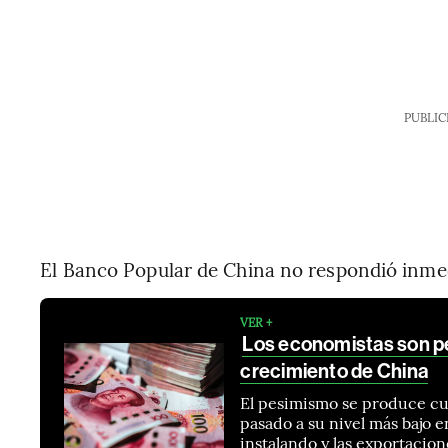
PUBLIC
El Banco Popular de China no respondió inmed
VER +
Los economistas son pe
crecimiento de China
El pesimismo se produce cu
pasado a su nivel más bajo e
instalando y las exportacio