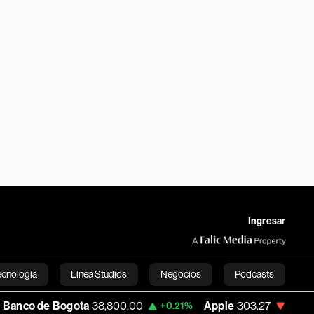
Ingresar
ecnología
Línea Studios
Negocios
Podcasts
e Bogota
38,800.00
Apple
303.27
USD 
+0.21%
-1.74%
English