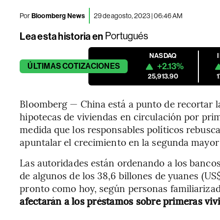
Por
Bloomberg News
29 de agosto, 2023 | 06:46 AM
Lea esta historia en
Portugués
NASDAQ
+2.13%
ÚLTIMAS
COTIZACIONES
25,913.90
Bloomberg — China está a punto de recortar la
hipotecas de viviendas en circulación por prim
medida que los responsables políticos rebusc
apuntalar el crecimiento en la segunda mayo
Las autoridades están ordenando a los banco
de algunos de los 38,6 billones de yuanes (US$
pronto como hoy, según personas familiarizad
afectarán a los préstamos sobre primeras viv