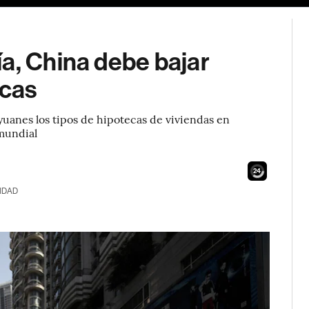
a, China debe bajar
ecas
 yuanes los tipos de hipotecas de viviendas en
 mundial
23
IDAD