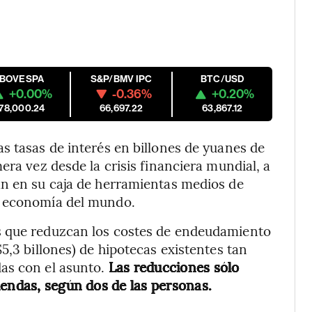
IBOVESPA
S&P/BMV IPC
BTC/USD
+0.00%
-0.36%
+0.20%
178,000.24
66,697.22
63,867.12
s tasas de interés en billones de yuanes de
era vez desde la crisis financiera mundial, a
an en su caja de herramientas medios de
r economía del mundo.
s que reduzcan los costes de endeudamiento
5,3 billones) de hipotecas existentes tan
as con el asunto.
Las reducciones sólo
iendas, según dos de las personas.