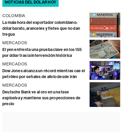
NOTICIAS DEL DÓLAR HOY
COLOMBIA
La mala hora del exportador colombiano:
dólar barato, aranceles y fletes que no dan
tregua
MERCADOS
El yen enfrenta una prueba clave en los 155
por dólar tras la intervención histórica
MERCADOS
Dow Jones alcanza un récord mientras cae el
petróleo por señales de alivio desde Irán
MERCADOS
Deutsche Bank ve al oro en una fase
explosiva y mantiene sus proyecciones de
precio