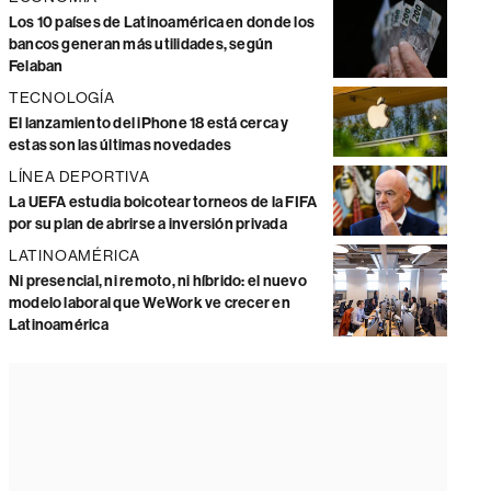
Los 10 países de Latinoamérica en donde los
bancos generan más utilidades, según
Felaban
TECNOLOGÍA
El lanzamiento del iPhone 18 está cerca y
estas son las últimas novedades
LÍNEA DEPORTIVA
La UEFA estudia boicotear torneos de la FIFA
por su plan de abrirse a inversión privada
LATINOAMÉRICA
Ni presencial, ni remoto, ni híbrido: el nuevo
modelo laboral que WeWork ve crecer en
Latinoamérica