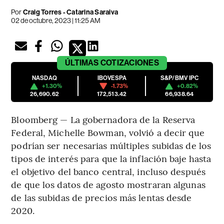
Por
Craig Torres - Catarina Saraiva
02 de octubre, 2023 | 11:25 AM
ÚLTIMAS
COTIZACIONES
NASDAQ
IBOVESPA
S&P/BMV IPC
+1.30%
-1.73%
+0.82%
26,690.62
172,513.42
66,938.64
Bloomberg — La gobernadora de la Reserva
Federal, Michelle Bowman, volvió a decir que
podrían ser necesarias múltiples subidas de los
tipos de interés para que la inflación baje hasta
el objetivo del banco central, incluso después
de que los datos de agosto mostraran algunas
de las subidas de precios más lentas desde
2020.