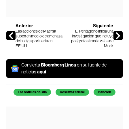
Anterior
Siguiente
Las acciones de Maersk
El Pentágono inicia una
suben en medio de amenaza
investigación que incluye
de huelga portuaria en
polígrafos tras la visita de
EE.UU.
Musk
Convierta
Bloomberg Línea
en su fuente de
noticias
aquí
Temas de este artículo
Las noticias del día
Reserva Federal
Inflación