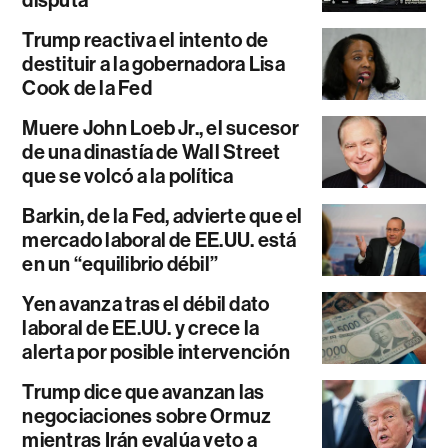
disputa
Trump reactiva el intento de
destituir a la gobernadora Lisa
Cook de la Fed
Muere John Loeb Jr., el sucesor
de una dinastía de Wall Street
que se volcó a la política
Barkin, de la Fed, advierte que el
mercado laboral de EE.UU. está
en un “equilibrio débil”
Yen avanza tras el débil dato
laboral de EE.UU. y crece la
alerta por posible intervención
Trump dice que avanzan las
negociaciones sobre Ormuz
mientras Irán evalúa veto a