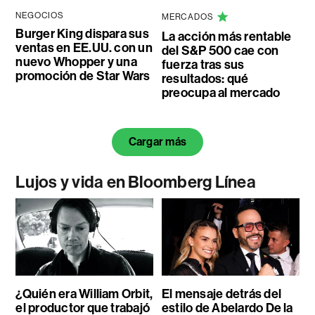
NEGOCIOS
MERCADOS
Burger King dispara sus
La acción más rentable
ventas en EE.UU. con un
del S&P 500 cae con
nuevo Whopper y una
fuerza tras sus
promoción de Star Wars
resultados: qué
preocupa al mercado
Cargar más
Lujos y vida en Bloomberg Línea
¿Quién era William Orbit,
El mensaje detrás del
el productor que trabajó
estilo de Abelardo De la