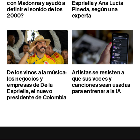
con Madonna y ayudó a
Espriella y Ana Lucía
definir el sonido de los
Pineda, según una
2000?
experta
De los vinos a la música:
Artistas se resisten a
los negocios y
que sus voces y
empresas de De la
canciones sean usadas
Espriella, el nuevo
para entrenar a la IA
presidente de Colombia