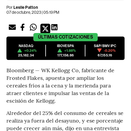
Por
Leslie Patton
07 de octubre, 2023 | 05:19 PM
ÚLTIMAS
COTIZACIONES
NASDAQ
IBOVESPA
S&P/BMV IPC
+0.24%
+1.88%
-0.20%
25,182.34
177,158.86
67,155.16
Bloomberg — WK Kellogg Co, fabricante de
Frosted Flakes, apuesta por ampliar los
cereales fríos a la cena y la merienda para
atraer clientes e impulsar las ventas de la
escisión de Kellogg.
Alrededor del 25% del consumo de cereales se
realiza ya fuera del desayuno, y ese porcentaje
puede crecer aún más, dijo en una entrevista