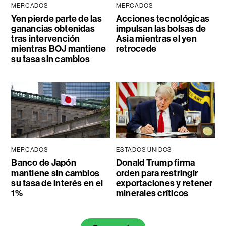
MERCADOS
MERCADOS
Yen pierde parte de las
Acciones tecnológicas
ganancias obtenidas
impulsan las bolsas de
tras intervención
Asia mientras el yen
mientras BOJ mantiene
retrocede
su tasa sin cambios
MERCADOS
ESTADOS UNIDOS
Banco de Japón
Donald Trump firma
mantiene sin cambios
orden para restringir
su tasa de interés en el
exportaciones y retener
1%
minerales críticos