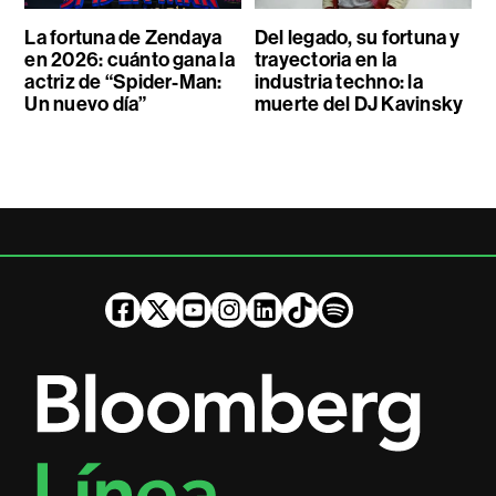
La fortuna de Zendaya
Del legado, su fortuna y
en 2026: cuánto gana la
trayectoria en la
actriz de “Spider-Man:
industria techno: la
Un nuevo día”
muerte del DJ Kavinsky