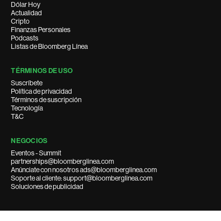
Dólar Hoy
Actualidad
Cripto
Finanzas Personales
Podcasts
Listas de Bloomberg Línea
TÉRMINOS DE USO
Suscríbete
Política de privacidad
Términos de suscripción
Tecnología
T&C
NEGOCIOS
Eventos - Summit
partnerships@bloomberglinea.com
Anúnciate con nosotros ads@bloomberglinea.com
Soporte al cliente: support@bloomberglinea.com
Soluciones de publicidad