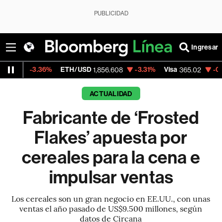
PUBLICIDAD
Ingresar
.36%
ETH/USD
-3.31%
Visa
-0.34%
Merc
1,856.608
365.02
ACTUALIDAD
Fabricante de ‘Frosted
Flakes’ apuesta por
cereales para la cena e
impulsar ventas
Los cereales son un gran negocio en EE.UU., con unas
ventas el año pasado de US$9.500 millones, según
datos de Circana