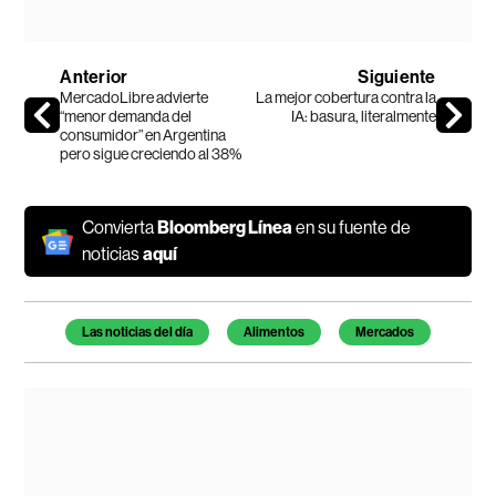
Anterior
Siguiente
MercadoLibre advierte
La mejor cobertura contra la
“menor demanda del
IA: basura, literalmente
consumidor” en Argentina
pero sigue creciendo al 38%
Convierta
Bloomberg Línea
en su fuente de
noticias
aquí
Temas de este artículo
Las noticias del día
Alimentos
Mercados