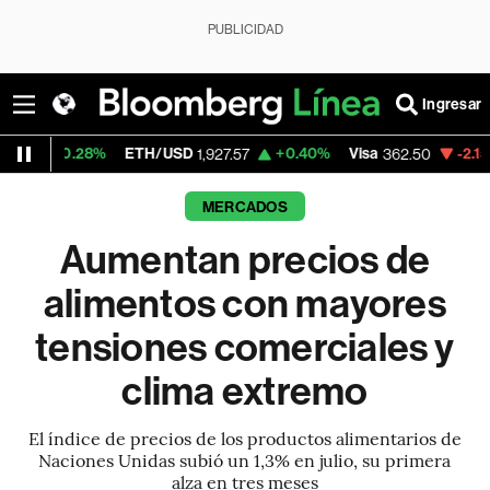
PUBLICIDAD
Ingresar
8%
ETH/USD
+0.40%
Visa
-2.15%
Mercado
1,927.57
362.50
MERCADOS
Aumentan precios de
alimentos con mayores
tensiones comerciales y
clima extremo
El índice de precios de los productos alimentarios de
Naciones Unidas subió un 1,3% en julio, su primera
alza en tres meses