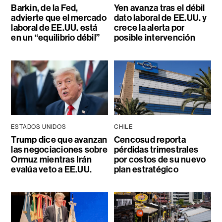
Barkin, de la Fed,
Yen avanza tras el débil
advierte que el mercado
dato laboral de EE.UU. y
laboral de EE.UU. está
crece la alerta por
en un “equilibrio débil”
posible intervención
ESTADOS UNIDOS
CHILE
Trump dice que avanzan
Cencosud reporta
las negociaciones sobre
pérdidas trimestrales
Ormuz mientras Irán
por costos de su nuevo
evalúa veto a EE.UU.
plan estratégico