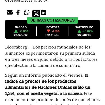
04 de agosto, 2023 | 07:26 AM
ÚLTIMAS
COTIZACIONES
NASDAQ
IBOVESPA
S&P/BMV IPC
+1.30%
-1.73%
+0.82%
26,690.62
172,513.42
66,938.64
Bloomberg — Los precios mundiales de los
alimentos experimentaron su primera subida
en tres meses en julio debido a varios factores
que afectan a la cadena de suministro.
Según un informe publicado el viernes,
el
índice de precios de los productos
alimentarios de Naciones Unidas subió un
1,3%, con el aceite vegetal a la cabeza.
Este
crecimiento se produce después de que el mes